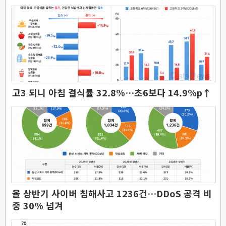
고3 되니 아침 결식률 32.8%…초6보다 14.9%p↑
올 상반기 사이버 침해사고 1236건…DDoS 공격 비
중 30% 넘겨