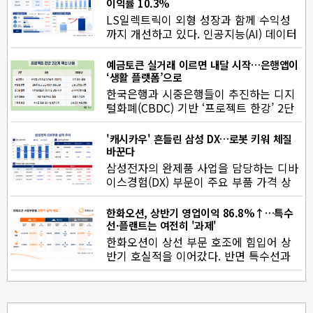
이익률 10.3%
LS일렉트릭이 외형 성장과 함께 수익성
까지 개선하고 있다. 인공지능(AI) 데이터
센터와 반도체 투자 확대에 힘입…
예금토큰 실거래 이르면 내달 시작…은행앱이
‘생활 플랫폼’으로
한국은행과 시중은행들이 추진하는 디지
털화폐(CBDC) 기반 ‘프로젝트 한강’ 2단
계 실거래가 이르면 9월부터…
'캐시카우' 흔들린 삼성 DX…로봇 키워 체질
바꾼다
삼성전자의 완제품 사업을 담당하는 디바
이스경험(DX) 부문이 주요 부품 가격 상
승 등의 영향으로 2분기 적자 전…
한화오션, 상반기 영업이익 86.8%↑…특수
선·플랜트는 여전히 '과제'
한화오션이 상선 부문 호조에 힘입어 상
반기 호실적을 이어갔다. 반면 특수선과
에너지플랜트 부문은 적자를 지속…