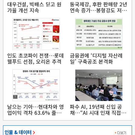
대우건설, 빅배스 딛고 원
동국제강, 후판 판매량 2년
가율 개선 지속
연속 증가…봉형강도 저점
탈출
인도 초코파이 전쟁…롯데
금융권에 ‘디지털 자산레
웰푸드 선점, 오리온 추격
일’ 구축공조 본격화
날으는 기아…현대차와 영
파수 AI, 19년째 신입 공
업이익 격차 63.6% 줄였
채…“AI 시대 인재 직접 키
다
운다”
인물 & 데이터