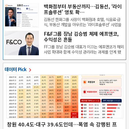
백화점부터 부동산까지…김동선, ‘라이
프솔루션’ 영토 확…
김동선 한화그룹 사장이 백화점과 호텔, 식음료·급
식, 부동산 개발을 아우르는 '라이프솔루션' 사업을
앞세워 경…
F&F그룹 장남 김승범 체제 에프앤코,
수익성은 흔들
FF그룹 장남 김승범 대표가 이끄는 에프앤코가 해외
사업 확대와 함께 수익성 관리라는 과제를 안게 됐
다.10일 데…
데이터 Pick
창원 40.4도·대구 39.6도인데…폭염 속 강행된 프