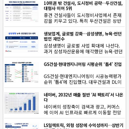
10위권 밖 건설사, 도시정비 공략…두산건설,
대형사 이어 5위
중견 건설사들이 도시정비사업에서 존재
감을 키우고 있다. 특히 두산건설은 상반
기 수주액 2조6426억 원을 기록…
생보업계, 글로벌 강화…삼성생명, 뉴욕·런던
법인 재인수
삼성생명이 글로벌 사업 확대에 나선다.
과거 삼성자산운용에 매각했던 뉴욕·런던
법인을 재인수해 해외 자산운…
GS건설·현대엔지니어링 시평순위 ‘톱4’ 진입
GS건설·현대엔지니어링이 시공능력평가
순위 ‘톱4’에 진입했다. 대우건설과 DL이
앤씨는 지난해 빅배스 여…
네이버, 2032년 매출 절반 ‘AI 팩토리’서 나온
다
네이버의 성장축이 검색과 광고, 커머스
에 이어 AI 인프라로 빠르게 이동할 전망
이다. AI 팩토리 사업이 본격화됨…
LS일렉트릭, 외형 성장에 수익성까지…상반기