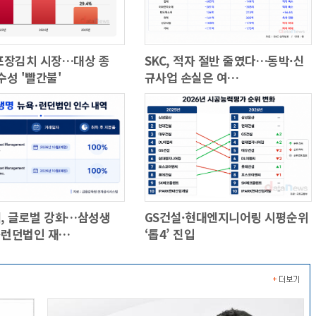
포장김치 시장…대상 종
SKC, 적자 절반 줄였다…동박·신
 수성 '빨간불'
규사업 손실은 여…
, 글로벌 강화…삼성생
GS건설·현대엔지니어링 시평순위
욕·런던법인 재…
‘톱4’ 진입