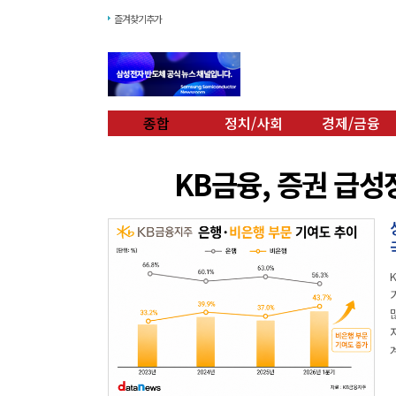
즐겨찾기추가
종합
정치/사회
경제/금융
엔비디아 품은 네이