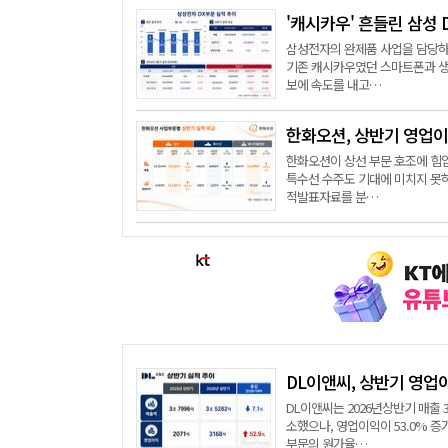
'캐시카우' 흔들린 삼성
삼성전자의 완제품 사업을 담당하는
기존 캐시카우였던 스마트폰과 생
보에 속도를 내고…
한화오션, 상반기 영업이
한화오션이 상선 부문 호조에 힘
특수선 수주도 기대에 미치지 못
적발표자료를 분…
DL이앤씨, 상반기 영업
DL이앤씨는 2026년상반기 매출 3
소했으나, 영업이익이 53.0% 
부문의 원가율…