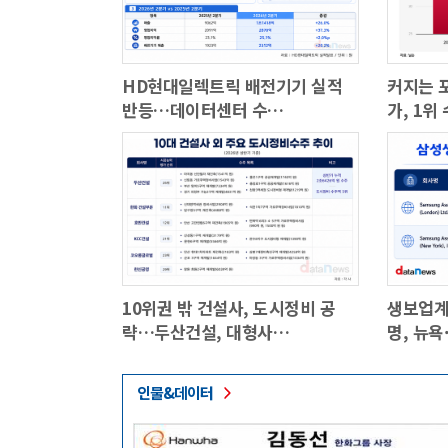
HD현대일렉트릭 배전기기 실적
커지는 
반등…데이터센터 수…
가, 1위
10위권 밖 건설사, 도시정비 공
생보업계
략…두산건설, 대형사…
명, 뉴
인물&데이터