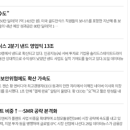
수도”
0만 달러(약 7억 1415만 원). 미국 골드만삭스 직원들의 보너스를 포함한 지난해 총 보
들의 내년 예상 성과급은 80만 달러(약 1…
스 2분기 낸드 영업익 13조
D램에서 낸드로 확산되고 있다. 인공지능(AI) 서버 투자로 기업용 솔리드스테이트드라이
 그동안 상대적으로 수익성이 낮았던 낸드 사업도 실적 기여도를 높이고 있다.31일 데이터뉴
’, 보안위험에도 확산 가속도
집. 젠슨 황 엔비디아 최고경영자(CEO) 등과의 만찬 자리에서 이해진 네이버 이사회 의장
단말기를 응시했다. 1초 만에 “결제 완료” 알림이 울렸다. 황 CEO는 “오”하고 짧은 탄성을 내
플랜트 비중↑…SMR 공략 본격화
앤씨가 플랜트 사업 비중을 확대하며 소형모듈원전(SMR) 시장 공략에 속도를 내고 있
력, 지분 투자 등을 병행하며 글로벌 EPC 시장 선점에 나선다.29일 데이터뉴스가 금융감