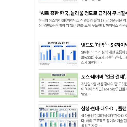
“AI로 흥한 한국, 놀라울 정도로 급격히 무너질
한국의 에스케이(SK)하이닉스 직원들의 올해 1인당 성과급은 약 5
상 40만달러(약 5억 7120만 원)를 크게 웃돌았다. 하이닉스 직원
낸드도 '대박'…SK하이닉
SK하이닉스의 실적 개선 흐름이 
브(eSSD) 수요가 급증하면서,
스가 SK하이…
토스·네이버 ‘얼굴 결제
지난달 5일 서울 홍대의 한 고깃
이 ‘페이스사인(Face Sign)’ 
뱉었…
삼성·현대·대우·DL, 
삼성물산·현대건설·대우건설·DL이
다. 해외 프로젝트 참여와 기술 협
독원 전자공…