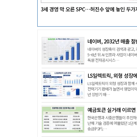
3세 경영 막 오른 SPC…허진수 앞에 놓인 두가
네이버, 2032년 매출 절
네이버의 성장축이 검색과 광고, 
5~6년 뒤 AI 인프라 사업이 
독원 전자공시시스…
LS일렉트릭, 외형 성장
LS일렉트릭이 외형 성장과 함께 
전력기기 판매가 늘면서 영업이익이
년 상반기 매…
예금토큰 실거래 이르면
한국은행과 시중은행들이 추진하는 
난해 기술 검증에 머물렀던 1단계
송금(P2P),…