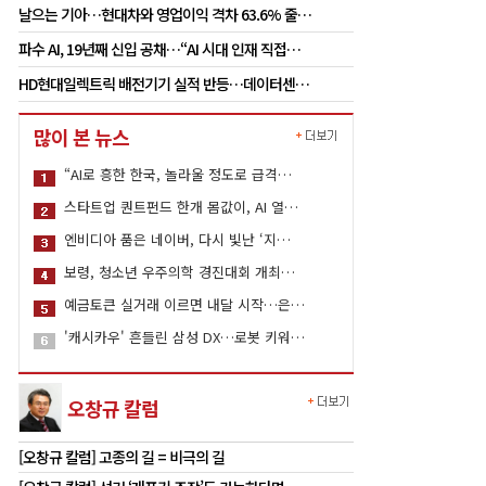
날으는 기아…현대차와 영업이익 격차 63.6% 줄…
파수 AI, 19년째 신입 공채…“AI 시대 인재 직접…
HD현대일렉트릭 배전기기 실적 반등…데이터센…
많이 본 뉴스
“AI로 흥한 한국, 놀라울 정도로 급격…
스타트업 퀀트펀드 한개 몸값이, AI 열…
엔비디아 품은 네이버, 다시 빛난 ‘지…
보령, 청소년 우주의학 경진대회 개최…
예금토큰 실거래 이르면 내달 시작…은…
'캐시카우' 흔들린 삼성 DX…로봇 키워…
오창규 칼럼
[오창규 칼럼] 고종의 길 = 비극의 길