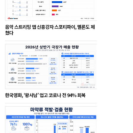
음악 스트리밍 앱 신흥강자 스포티파이, 멜론도 제
쳤다
한국영화, ‘왕사남’ 업고 코로나 전 94% 회복