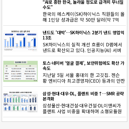
“AI로 흥한 한국, 놀라울 정도로 급격히 무너질
수도”
한국의 에스케이(SK)하이닉스 직원들의 올
해 1인당 성과급은 약 50만 달러(약 7억
1415만 원). 미국 골드만삭스…
낸드도 '대박'…SK하이닉스 2분기 낸드 영업익
13조
SK하이닉스의 실적 개선 흐름이 D램에서
낸드로 확산되고 있다. 인공지능(AI) 서버
투자로 기업용 솔리드스테이…
토스·네이버 ‘얼굴 결제’, 보안위험에도 확산 가
속도
지난달 5일 서울 홍대의 한 고깃집. 젠슨
황 엔비디아 최고경영자(CEO) 등과의 만찬
자리에서 이해진 네이버 이사…
삼성·현대·대우·DL, 플랜트 비중↑…SMR 공략
본격화
삼성물산·현대건설·대우건설·DL이앤씨가
플랜트 사업 비중을 확대하며 소형모듈원
전(SMR) 시장 공략에 속…