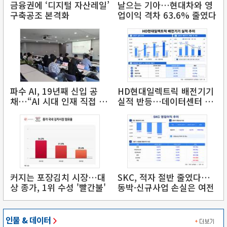
금융권에 ‘디지털 자산레일’
날으는 기아…현대차와 영
구축공조 본격화
업이익 격차 63.6% 줄였다
파수 AI, 19년째 신입 공
HD현대일렉트릭 배전기기
채…“AI 시대 인재 직접 키
실적 반등…데이터센터 수
운다”
주↑
커지는 포장김치 시장…대
SKC, 적자 절반 줄였다…
상 종가, 1위 수성 '빨간불'
동박·신규사업 손실은 여전
인물 & 데이터