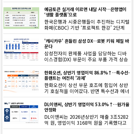
터와 반도체 투자 확대에 힘입…
예금토큰 실거래 이르면 내달 시작…은행앱이
‘생활 플랫폼’으로
한국은행과 시중은행들이 추진하는 디지털
화폐(CBDC) 기반 ‘프로젝트 한강’ 2단계
실거래가 이르면 9월부터…
'캐시카우' 흔들린 삼성 DX…로봇 키워 체질 바
꾼다
삼성전자의 완제품 사업을 담당하는 디바
이스경험(DX) 부문이 주요 부품 가격 상승
등의 영향으로 2분기 적자 전…
한화오션, 상반기 영업이익 86.8%↑…특수선·
플랜트는 여전히 '과제'
한화오션이 상선 부문 호조에 힘입어 상반
기 호실적을 이어갔다. 반면 특수선과 에너
지플랜트 부문은 적자를 지속…
DL이앤씨, 상반기 영업이익 53.0%↑…원가율
안정화
DL이앤씨는 2026년상반기 매출 3조5282
억 원, 영업이익 3168억 원을 기록했다고
30일 밝혔다.매출은 전년 대…