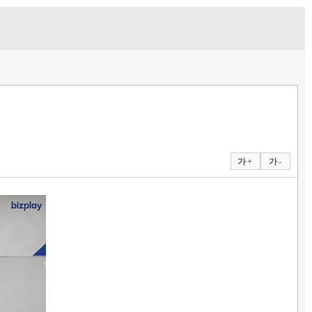
가 +
가 -