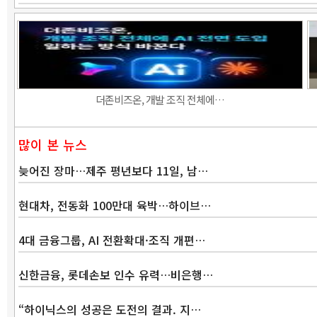
더존비즈온, 개발 조직 전체에…
많이 본 뉴스
늦어진 장마…제주 평년보다 11일, 남…
현대차, 전동화 100만대 육박…하이브…
4대 금융그룹, AI 전환확대·조직 개편…
신한금융, 롯데손보 인수 유력…비은행…
“하이닉스의 성공은 도전의 결과. 지…