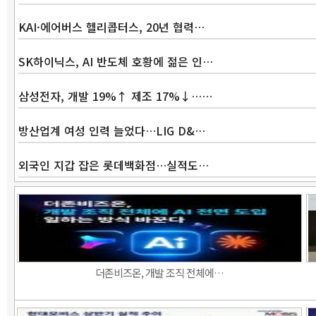
KAI·에어버스 헬리콥터스, 20년 협력…
SK하이닉스, AI 반도체 호황에 젊은 인…
삼성전자, 개발 19%↑ 제조 17%↓……
방산업계 여성 인력 늘었다…LIG D&…
외국인 지갑 잡은 롯데백화점…실적도…
더존비즈온, 개발 조직 전체에…