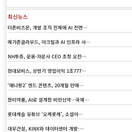
최신뉴스
더존비즈온, 개발 조직 전체에 AI 전면…
메가존클라우드, 아크릴과 AI 인프라 사…
NH투증, 운용·자문사 CEO 초청 오찬…
현대모비스, 상반기 영업이익 1조777…
‘애니팡2’ 엔드 콘텐츠, 20개월 만에…
한미약품, AI로 설계한 비만신약…국제…
롯데캐슬 유튜브 ‘오케롯캐’, 소셜아…
대우건설, KINX와 데이터센터 개발·…