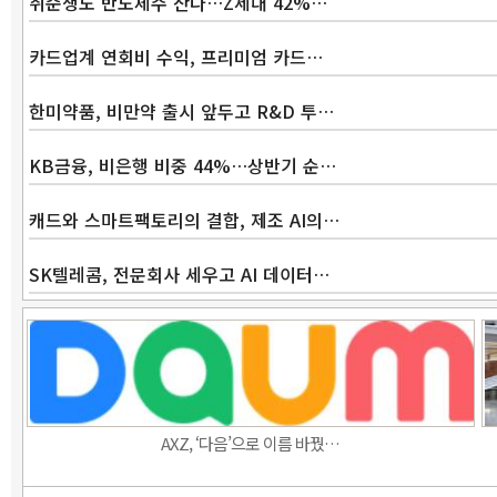
취준생도 반도체주 산다…Z세대 42%…
카드업계 연회비 수익, 프리미엄 카드…
한미약품, 비만약 출시 앞두고 R&D 투…
KB금융, 비은행 비중 44%…상반기 순…
캐드와 스마트팩토리의 결합, 제조 AI의…
SK텔레콤, 전문회사 세우고 AI 데이터…
AXZ, ‘다음’으로 이름 바꿨…