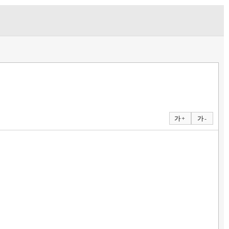
가 +
가 -