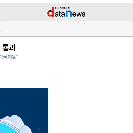
프
 통과
적극 지원”