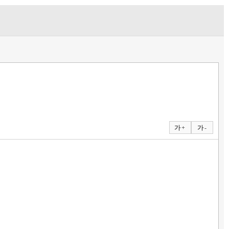
가 +
가 -