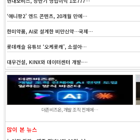
현대모비스, 상반기 영업이익 1조777…
‘애니팡2’ 엔드 콘텐츠, 20개월 만에…
한미약품, AI로 설계한 비만신약…국제…
롯데캐슬 유튜브 ‘오케롯캐’, 소셜아…
대우건설, KINX와 데이터센터 개발·…
더존비즈온, 개발 조직 전체에…
많이 본 뉴스