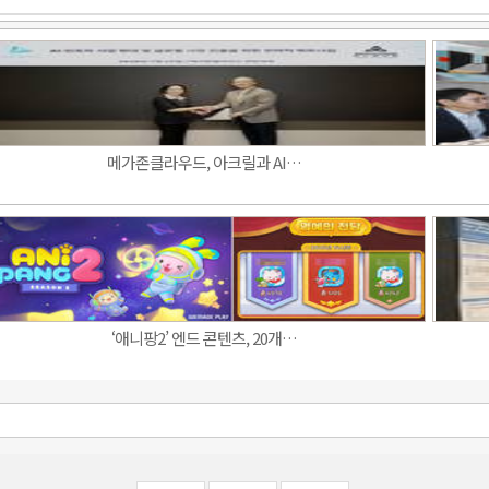
메가존클라우드, 아크릴과 AI…
‘애니팡2’ 엔드 콘텐츠, 20개…