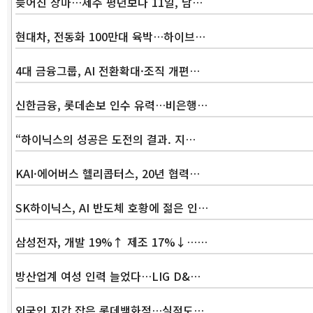
늦어진 장마…제주 평년보다 11일, 남…
현대차, 전동화 100만대 육박…하이브…
4대 금융그룹, AI 전환확대·조직 개편…
신한금융, 롯데손보 인수 유력…비은행…
“하이닉스의 성공은 도전의 결과. 지…
KAI·에어버스 헬리콥터스, 20년 협력…
SK하이닉스, AI 반도체 호황에 젊은 인…
삼성전자, 개발 19%↑ 제조 17%↓……
방산업계 여성 인력 늘었다…LIG D&…
외국인 지갑 잡은 롯데백화점…실적도…