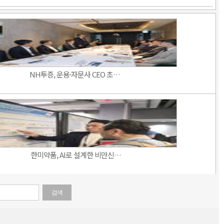
NH투증, 운용·자문사 CEO 초…
한미약품, AI로 설계한 비만신…
검색