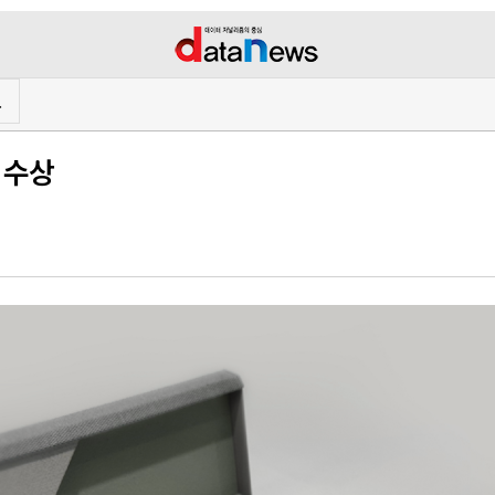
프
 수상