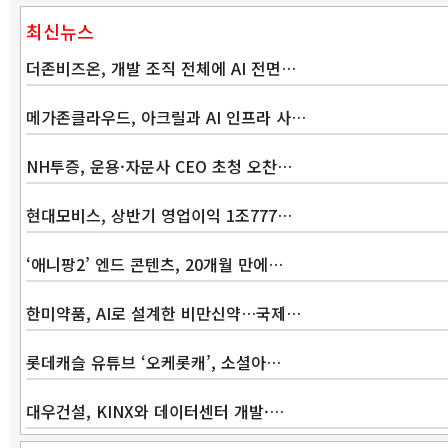
최신뉴스
더존비즈온, 개발 조직 전체에 AI 전면…
메가존클라우드, 아크릴과 AI 인프라 사…
NH투증, 운용·자문사 CEO 초청 오찬…
현대모비스, 상반기 영업이익 1조777…
‘애니팡2’ 엔드 콘텐츠, 20개월 만에…
한미약품, AI로 설계한 비만신약…국제…
롯데캐슬 유튜브 ‘오케롯캐’, 소셜아…
대우건설, KINX와 데이터센터 개발·…