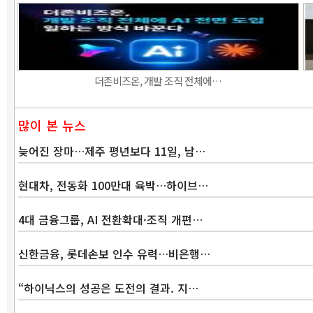
더존비즈온, 개발 조직 전체에…
많이 본 뉴스
늦어진 장마…제주 평년보다 11일, 남…
현대차, 전동화 100만대 육박…하이브…
4대 금융그룹, AI 전환확대·조직 개편…
신한금융, 롯데손보 인수 유력…비은행…
“하이닉스의 성공은 도전의 결과. 지…