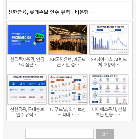
신한금융, 롯데손보 인수 유력…비은행…
한국투자증권, 연금
KB국민은행, 예금토
SK하이닉스, AI 반도
고객 접근…
큰 기반 결…
체 호황에…
신한금융, 롯데손보
CJ푸드빌, 외식 브랜
아이에스동서, 건설
인수 유력…
드 확대……
부문 반등……
검색