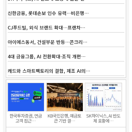
신한금융, 롯데손보 인수 유력…비은행…
CJ푸드빌, 외식 브랜드 확대…프랜차…
아이에스동서, 건설부문 반등…콘크리…
4대 금융그룹, AI 전환확대·조직 개편…
캐드와 스마트팩토리의 결합, 제조 AI의…
Band
한국투자증권, 연금
KB국민은행, 예금토
SK하이닉스, AI 반도
고객 접근…
큰 기반 결…
체 호황에…