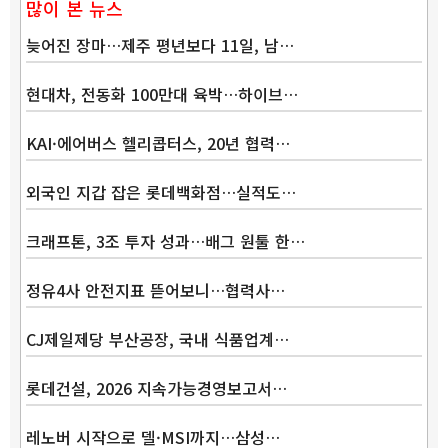
많이 본 뉴스
늦어진 장마…제주 평년보다 11일, 남…
현대차, 전동화 100만대 육박…하이브…
KAI·에어버스 헬리콥터스, 20년 협력…
외국인 지갑 잡은 롯데백화점…실적도…
크래프톤, 3조 투자 성과…배그 원툴 한…
정유4사 안전지표 뜯어보니…협력사…
CJ제일제당 부산공장, 국내 식품업계…
롯데건설, 2026 지속가능경영보고서…
레노버 시작으로 델·MSI까지…삼성…