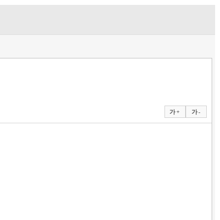
가 +
가 -