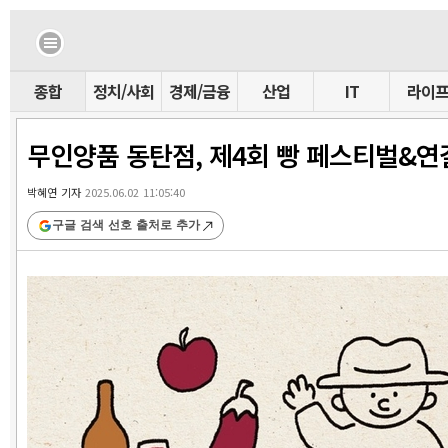
종합
정치/사회
경제/금융
산업
IT
라이
무인양품 동탄점, 제4회 빵 페스티벌&연
박혜연 기자
2025.06.02 11:05:40
구글 검색 선호 출처로 추가