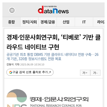
종합
정치/사회
경제/금융
산업
IT
라이
경제·인문사회연구회, ‘티베로’ 기반 클
라우드 네이티브 구현
공공기관 최초 통합 DBMS 기반 클라우드 네이티브 전환 구축…26
개 기관, 320종 정보시스템도 전환 목표
강동식 기자
2025.06.09 10:36:10
구글 검색 선호 출처로 추가
가 +
가 -