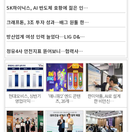
SK하이닉스, AI 반도체 호황에 젊은 인…
크래프톤, 3조 투자 성과…배그 원툴 한…
방산업계 여성 인력 늘었다…LIG D&…
정유4사 안전지표 뜯어보니…협력사…
현대모비스, 상반기
‘애니팡2’ 엔드 콘텐
한미약품, AI로 설계
영업이익…
츠, 20개…
한 비만신…