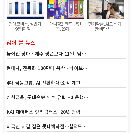
현대모비스, 상반기
‘애니팡2’ 엔드 콘텐
한미약품, AI로 설계
영업이익…
츠, 20개…
한 비만신…
많이 본 뉴스
늦어진 장마…제주 평년보다 11일, 남…
현대차, 전동화 100만대 육박…하이브…
4대 금융그룹, AI 전환확대·조직 개편…
신한금융, 롯데손보 인수 유력…비은행…
KAI·에어버스 헬리콥터스, 20년 협력…
외국인 지갑 잡은 롯데백화점…실적도…