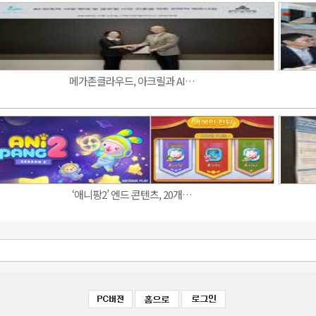
메가존클라우드, 아크릴과 AI…
‘애니팡2’ 엔드 콘텐츠, 20개…