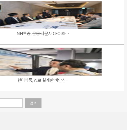
NH투증, 운용·자문사 CEO 초…
한미약품, AI로 설계한 비만신…
검색