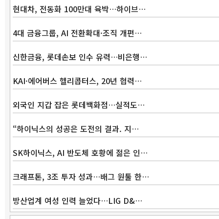
현대차, 전동화 100만대 육박…하이브…
4대 금융그룹, AI 전환확대·조직 개편…
신한금융, 롯데손보 인수 유력…비은행…
KAI·에어버스 헬리콥터스, 20년 협력…
외국인 지갑 잡은 롯데백화점…실적도…
“하이닉스의 성공은 도전의 결과. 지…
SK하이닉스, AI 반도체 호황에 젊은 인…
크래프톤, 3조 투자 성과…배그 원툴 한…
방산업계 여성 인력 늘었다…LIG D&…