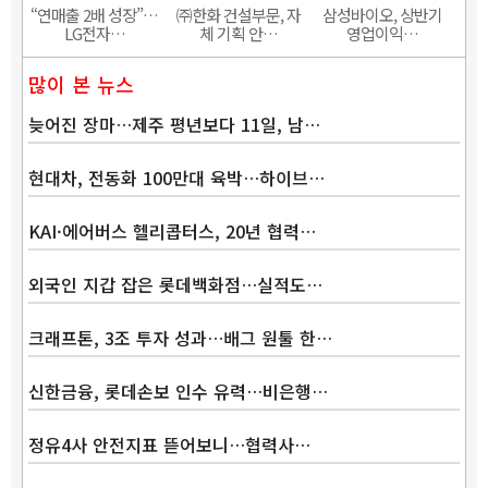
“연매출 2배 성장”…
㈜한화 건설부문, 자
삼성바이오, 상반기
LG전자…
체 기획 안…
영업이익…
많이 본 뉴스
늦어진 장마…제주 평년보다 11일, 남…
현대차, 전동화 100만대 육박…하이브…
KAI·에어버스 헬리콥터스, 20년 협력…
외국인 지갑 잡은 롯데백화점…실적도…
크래프톤, 3조 투자 성과…배그 원툴 한…
신한금융, 롯데손보 인수 유력…비은행…
정유4사 안전지표 뜯어보니…협력사…