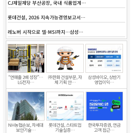
CJ제일제당 부산공장, 국내 식품업계…
롯데건설, 2026 지속가능경영보고서…
레노버 시작으로 델·MSI까지…삼성…
“연매출 2배 성장”…
㈜한화 건설부문, 자
삼성바이오, 상반기
LG전자…
체 기획 안…
영업이익…
NH농협손보, 차세대
롯데건설, 스타트업
한국투자증권, 연금
보안기술…
기술실증…
고객 접근…