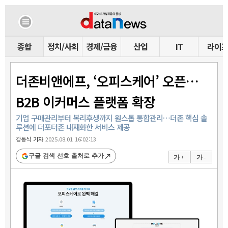
종합
정치/사회
경제/금융
산업
IT
라이
더존비앤에프, ‘오피스케어’ 오픈…
B2B 이커머스 플랫폼 확장
기업 구매관리부터 복리후생까지 원스톱 통합관리…더존 핵심 솔
루션에 더포터존 내재화한 서비스 제공
강동식 기자
2025.08.01 16:02:13
구글 검색 선호 출처로 추가
가 +
가 -