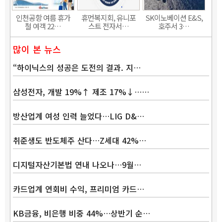
인천공항 여름 휴가
휴먼복지회, 유니포
SK이노베이션 E&S,
철 여객 22…
스트 전자서…
호주서 3…
많이 본 뉴스
“하이닉스의 성공은 도전의 결과. 지…
삼성전자, 개발 19%↑ 제조 17%↓……
방산업계 여성 인력 늘었다…LIG D&…
취준생도 반도체주 산다…Z세대 42%…
디지털자산기본법 연내 나오나…9월…
카드업계 연회비 수익, 프리미엄 카드…
KB금융, 비은행 비중 44%…상반기 순…