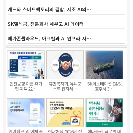
캐드와 스마트팩토리의 결합, 제조 AI의…
SK텔레콤, 전문회사 세우고 AI 데이터…
메가존클라우드, 아크릴과 AI 인프라 사…
인천공항 여름 휴가
휴먼복지회, 유니포
SK이노베이션 E&S,
철 여객 22…
스트 전자서…
호주서 3…
케이뱅크, AI 이체 출
현대해상, 2026년 전
하나증권, 글로벌 네