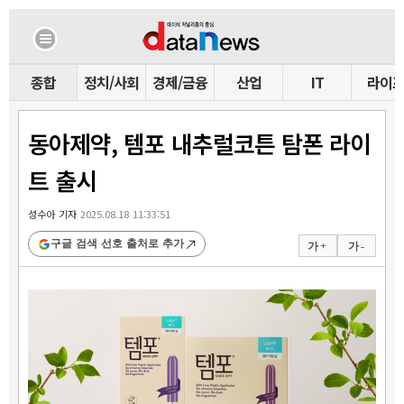
종합
정치/사회
경제/금융
산업
IT
라이
동아제약, 템포 내추럴코튼 탐폰 라이
트 출시
성수아 기자
2025.08.18 11:33:51
구글 검색 선호 출처로 추가
가 +
가 -