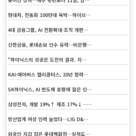
현대차, 전동화 100만대 육박…하이브…
4대 금융그룹, AI 전환확대·조직 개편…
신한금융, 롯데손보 인수 유력…비은행…
“하이닉스의 성공은 도전의 결과. 지…
KAI·에어버스 헬리콥터스, 20년 협력…
SK하이닉스, AI 반도체 호황에 젊은 인…
삼성전자, 개발 19%↑ 제조 17%↓……
방산업계 여성 인력 늘었다…LIG D&…
외국인 지갑 잡은 롯데백화점…실적도…