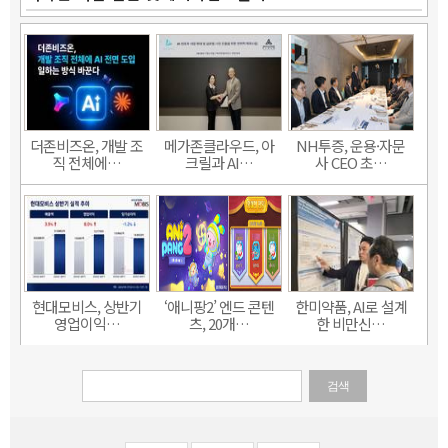
더존비즈온, 개발 조
메가존클라우드, 아
NH투증, 운용·자문
직 전체에…
크릴과 AI…
사 CEO 초…
현대모비스, 상반기
‘애니팡2’ 엔드 콘텐
한미약품, AI로 설계
영업이익…
츠, 20개…
한 비만신…
검색