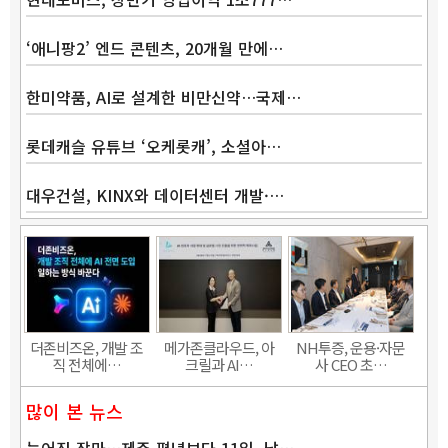
‘애니팡2’ 엔드 콘텐츠, 20개월 만에…
한미약품, AI로 설계한 비만신약…국제…
롯데캐슬 유튜브 ‘오케롯캐’, 소셜아…
대우건설, KINX와 데이터센터 개발·…
Band
더존비즈온, 개발 조
메가존클라우드, 아
NH투증, 운용·자문
직 전체에…
크릴과 AI…
사 CEO 초…
많이 본 뉴스
늦어진 장마…제주 평년보다 11일, 남…