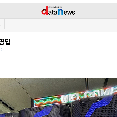
프
 영입
맡아