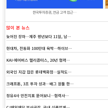
한국투자증권, 연금 고객 접근…
많이 본 뉴스
늦어진 장마…제주 평년보다 11일, 남…
현대차, 전동화 100만대 육박…하이브…
KAI·에어버스 헬리콥터스, 20년 협력…
외국인 지갑 잡은 롯데백화점…실적도…
크래프톤, 3조 투자 성과…배그 원툴 한…
정유4사 안전지표 뜯어보니…협력사…
CJ제일제당 부산공장, 국내 식품업계…