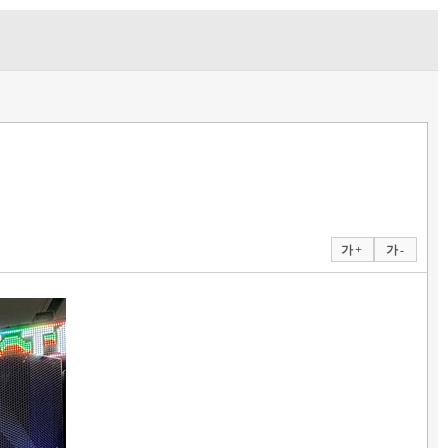
가 +
가 -