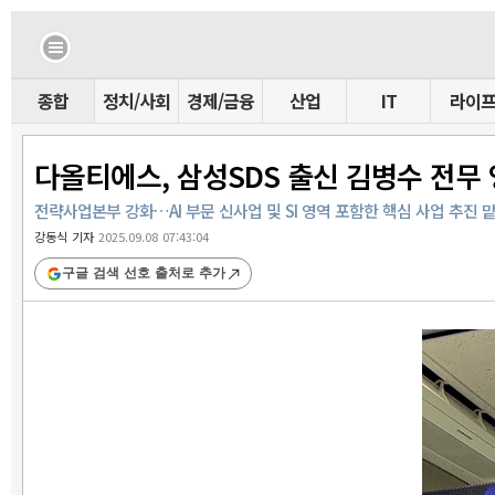
종합
정치/사회
경제/금융
산업
IT
라이
다올티에스, 삼성SDS 출신 김병수 전무
전략사업본부 강화…AI 부문 신사업 및 SI 영역 포함한 핵심 사업 추진 
강동식 기자
2025.09.08 07:43:04
구글 검색 선호 출처로 추가