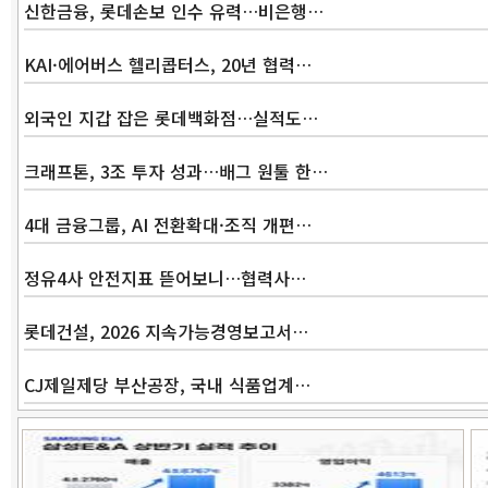
신한금융, 롯데손보 인수 유력…비은행…
KAI·에어버스 헬리콥터스, 20년 협력…
외국인 지갑 잡은 롯데백화점…실적도…
크래프톤, 3조 투자 성과…배그 원툴 한…
4대 금융그룹, AI 전환확대·조직 개편…
정유4사 안전지표 뜯어보니…협력사…
롯데건설, 2026 지속가능경영보고서…
CJ제일제당 부산공장, 국내 식품업계…