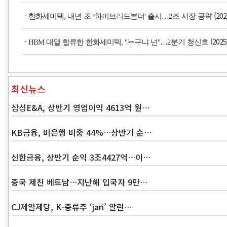
-
(202
한화세미텍, 내년 초 ‘하이브리드본더' 출시…2조 시장 공략
-
(2025
HBM 대열 합류한 한화세미텍, "누구냐 넌"…2분기 청신호
최신뉴스
삼성E&A, 상반기 영업이익 4613억 원…
KB금융, 비은행 비중 44%…상반기 순…
신한금융, 상반기 순익 3조4427억…이…
중국 제친 베트남…지난해 입국자 9만…
CJ제일제당, K-증류주 ‘jari’ 알린…