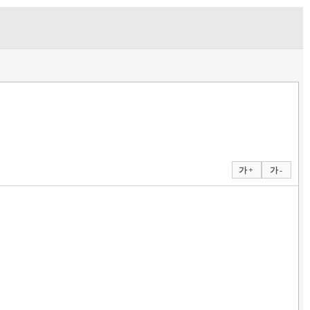
가 +
가 -