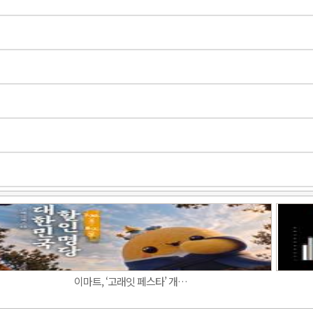
Band
이마트, ‘고래잇 페스타’ 개…