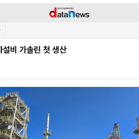
프
화설비 가솔린 첫 생산