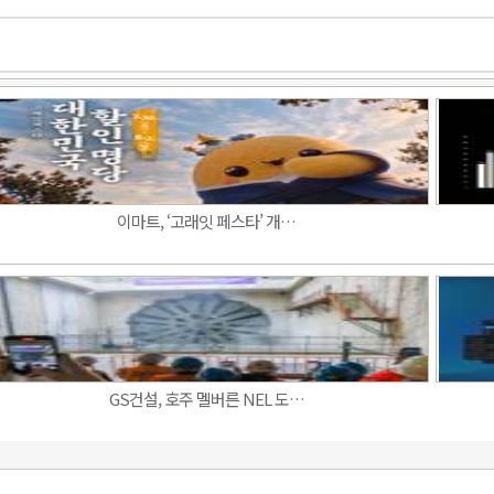
이마트, ‘고래잇 페스타’ 개…
GS건설, 호주 멜버른 NEL 도…