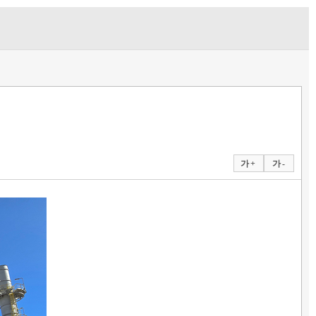
가 +
가 -