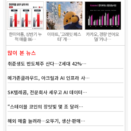
한미약품, 상반기 누
이마트, ‘고래잇 페스
카카오, 경량 언어모
적 매출 86…
타’ 개…
델 ‘카나…
많이 본 뉴스
취준생도 반도체주 산다…Z세대 42%…
메가존클라우드, 아크릴과 AI 인프라 사…
SK텔레콤, 전문회사 세우고 AI 데이터…
“스테이블 코인의 장밋빛 몇 조 달러…
해외 매출 늘려라…오뚜기, 생산·판매…