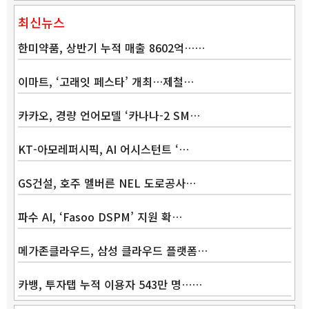
최신뉴스
한미약품, 상반기 누적 매출 8602억……
이마트, ‘고래잇 페스타’ 개최…제철…
카카오, 경량 언어모델 ‘카나나-2 SM…
KT-아모레퍼시픽, AI 어시스턴트 ‘…
GS건설, 호주 멜버른 NEL 도로공사…
파수 AI, ‘Fasoo DSPM’ 지원 확…
메가존클라우드, 삼성 클라우드 플랫폼…
카뱅, 투자탭 누적 이용자 543만 명……
Band