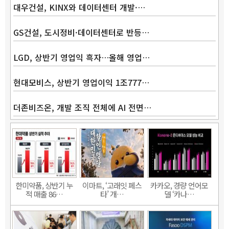
대우건설, KINX와 데이터센터 개발·…
GS건설, 도시정비·데이터센터로 반등…
LGD, 상반기 영업익 흑자…올해 영업…
현대모비스, 상반기 영업이익 1조777…
더존비즈온, 개발 조직 전체에 AI 전면…
한미약품, 상반기 누
이마트, ‘고래잇 페스
카카오, 경량 언어모
적 매출 86…
타’ 개…
델 ‘카나…