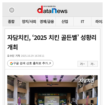
종합
정치/사회
경제/금융
산업
IT
라이
자담치킨, ‘2025 치킨 골든벨’ 성황리
개최
오수민 기자
2025.10.29 16:38:11
구글 검색 선호 출처로 추가
가 +
가 -