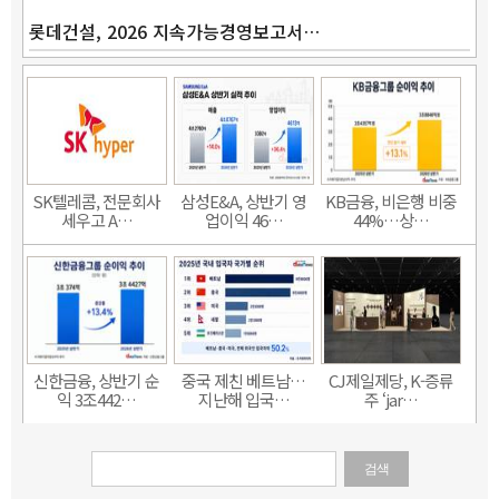
롯데건설, 2026 지속가능경영보고서…
SK텔레콤, 전문회사
삼성E&A, 상반기 영
KB금융, 비은행 비중
세우고 A…
업이익 46…
44%…상…
신한금융, 상반기 순
중국 제친 베트남…
CJ제일제당, K-증류
익 3조442…
지난해 입국…
주 ‘jar…
검색