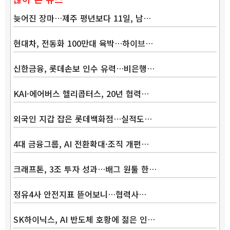
늦어진 장마…제주 평년보다 11일, 남…
현대차, 전동화 100만대 육박…하이브…
신한금융, 롯데손보 인수 유력…비은행…
KAI·에어버스 헬리콥터스, 20년 협력…
외국인 지갑 잡은 롯데백화점…실적도…
4대 금융그룹, AI 전환확대·조직 개편…
크래프톤, 3조 투자 성과…배그 원툴 한…
정유4사 안전지표 뜯어보니…협력사…
SK하이닉스, AI 반도체 호황에 젊은 인…