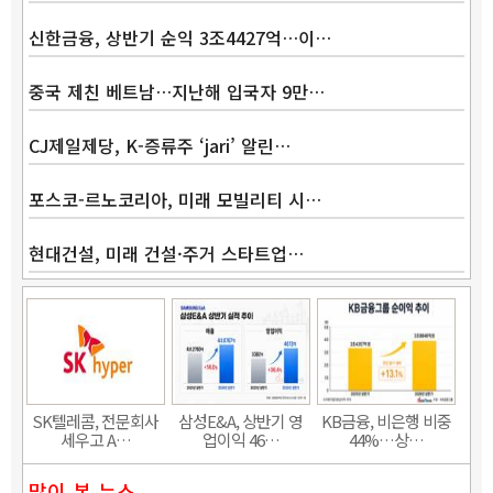
신한금융, 상반기 순익 3조4427억…이…
중국 제친 베트남…지난해 입국자 9만…
CJ제일제당, K-증류주 ‘jari’ 알린…
포스코-르노코리아, 미래 모빌리티 시…
현대건설, 미래 건설·주거 스타트업…
Band
SK텔레콤, 전문회사
삼성E&A, 상반기 영
KB금융, 비은행 비중
세우고 A…
업이익 46…
44%…상…
많이 본 뉴스