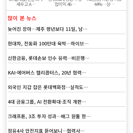
세우고 A…
업이익 46…
44%…상…
많이 본 뉴스
늦어진 장마…제주 평년보다 11일, 남…
현대차, 전동화 100만대 육박…하이브…
신한금융, 롯데손보 인수 유력…비은행…
KAI·에어버스 헬리콥터스, 20년 협력…
외국인 지갑 잡은 롯데백화점…실적도…
4대 금융그룹, AI 전환확대·조직 개편…
크래프톤, 3조 투자 성과…배그 원툴 한…
정유4사 안전지표 뜯어보니…협력사…