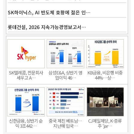
SK하이닉스, AI 반도체 호황에 젊은 인…
롯데건설, 2026 지속가능경영보고서…
SK텔레콤, 전문회사
삼성E&A, 상반기 영
KB금융, 비은행 비중
세우고 A…
업이익 46…
44%…상…
신한금융, 상반기 순
중국 제친 베트남…
CJ제일제당, K-증류
익 3조442…
지난해 입국…
주 ‘jar…