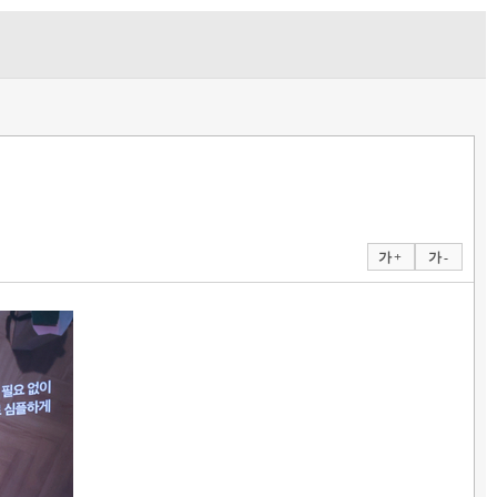
가 +
가 -