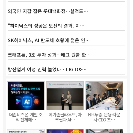
외국인 지갑 잡은 롯데백화점…실적도…
“하이닉스의 성공은 도전의 결과. 지…
SK하이닉스, AI 반도체 호황에 젊은 인…
크래프톤, 3조 투자 성과…배그 원툴 한…
방산업계 여성 인력 늘었다…LIG D&…
더존비즈온, 개발 조
메가존클라우드, 아
NH투증, 운용·자문
직 전체에…
크릴과 AI…
사 CEO 초…