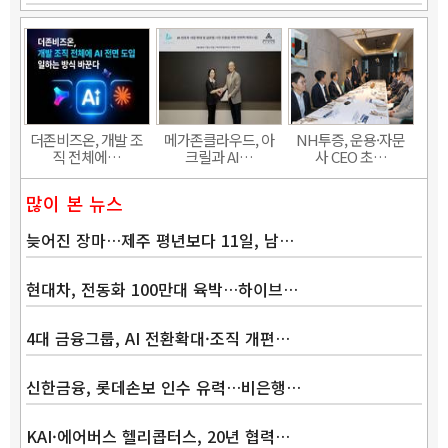
더존비즈온, 개발 조
메가존클라우드, 아
NH투증, 운용·자문
직 전체에…
크릴과 AI…
사 CEO 초…
많이 본 뉴스
늦어진 장마…제주 평년보다 11일, 남…
현대차, 전동화 100만대 육박…하이브…
4대 금융그룹, AI 전환확대·조직 개편…
신한금융, 롯데손보 인수 유력…비은행…
KAI·에어버스 헬리콥터스, 20년 협력…