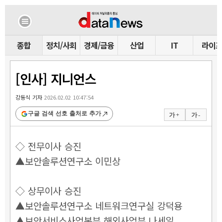
종합
정치/사회
경제/금융
산업
IT
라이
[인사] 지니언스
강동식 기자
2026.02.02 10:47:54
구글 검색 선호 출처로 추가
가 +
가 -
◇ 전무이사 승진
▲보안솔루션연구소 이민상
◇ 상무이사 승진
▲보안솔루션연구소 네트워크연구실 강덕용
▲보안서비스사업본부 해외사업부 나세일