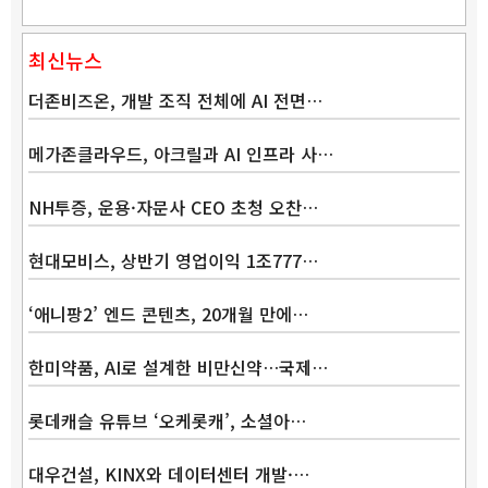
최신뉴스
더존비즈온, 개발 조직 전체에 AI 전면…
메가존클라우드, 아크릴과 AI 인프라 사…
NH투증, 운용·자문사 CEO 초청 오찬…
현대모비스, 상반기 영업이익 1조777…
‘애니팡2’ 엔드 콘텐츠, 20개월 만에…
한미약품, AI로 설계한 비만신약…국제…
롯데캐슬 유튜브 ‘오케롯캐’, 소셜아…
대우건설, KINX와 데이터센터 개발·…
Band