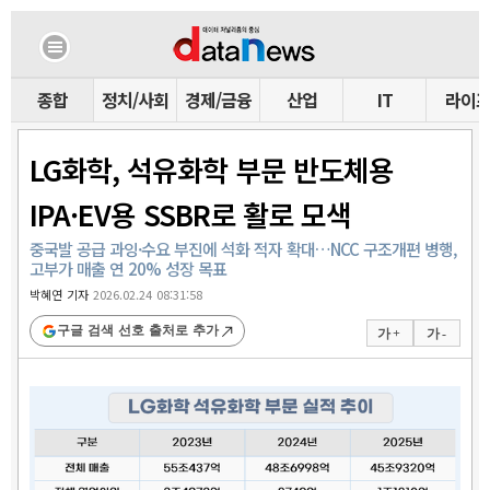
종합
정치/사회
경제/금융
산업
IT
라이
LG화학, 석유화학 부문 반도체용
IPA·EV용 SSBR로 활로 모색
중국발 공급 과잉·수요 부진에 석화 적자 확대…NCC 구조개편 병행,
고부가 매출 연 20% 성장 목표
박혜연 기자
2026.02.24 08:31:58
구글 검색 선호 출처로 추가
가 +
가 -