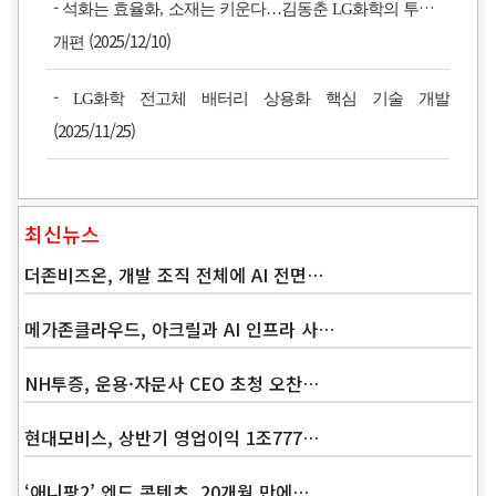
-
석화는 효율화, 소재는 키운다…김동춘 LG화학의 투트랙
(2025/12/10)
개편
-
LG화학 전고체 배터리 상용화 핵심 기술 개발
(2025/11/25)
최신뉴스
더존비즈온, 개발 조직 전체에 AI 전면…
메가존클라우드, 아크릴과 AI 인프라 사…
NH투증, 운용·자문사 CEO 초청 오찬…
Band
현대모비스, 상반기 영업이익 1조777…
‘애니팡2’ 엔드 콘텐츠, 20개월 만에…