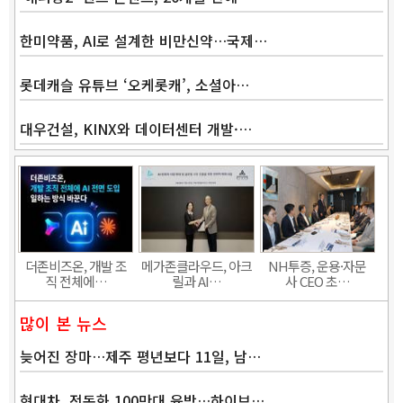
한미약품, AI로 설계한 비만신약…국제…
롯데캐슬 유튜브 ‘오케롯캐’, 소셜아…
대우건설, KINX와 데이터센터 개발·…
더존비즈온, 개발 조
메가존클라우드, 아크
NH투증, 운용·자문
직 전체에…
릴과 AI…
사 CEO 초…
많이 본 뉴스
늦어진 장마…제주 평년보다 11일, 남…
현대차, 전동화 100만대 육박…하이브…