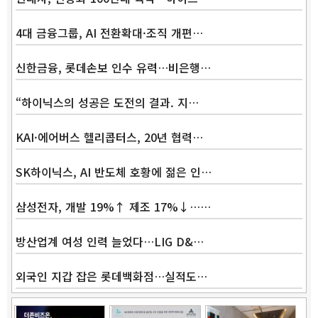
4대 금융그룹, AI 전환확대·조직 개편…
신한금융, 롯데손보 인수 유력…비은행…
“하이닉스의 성공은 도전의 결과. 지…
KAI·에어버스 헬리콥터스, 20년 협력…
SK하이닉스, AI 반도체 호황에 젊은 인…
삼성전자, 개발 19%↑ 제조 17%↓……
방산업계 여성 인력 늘었다…LIG D&…
외국인 지갑 잡은 롯데백화점…실적도…