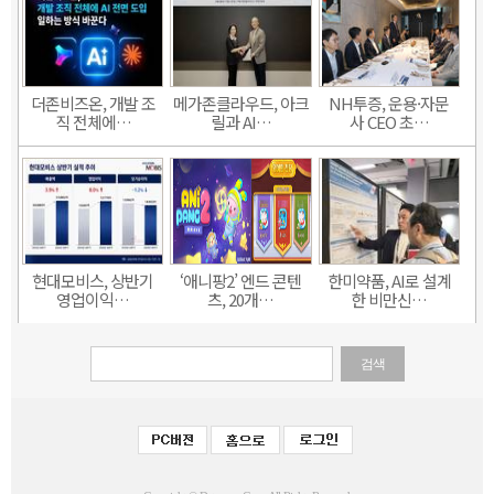
더존비즈온, 개발 조
메가존클라우드, 아크
NH투증, 운용·자문
직 전체에…
릴과 AI…
사 CEO 초…
현대모비스, 상반기
‘애니팡2’ 엔드 콘텐
한미약품, AI로 설계
영업이익…
츠, 20개…
한 비만신…
검색