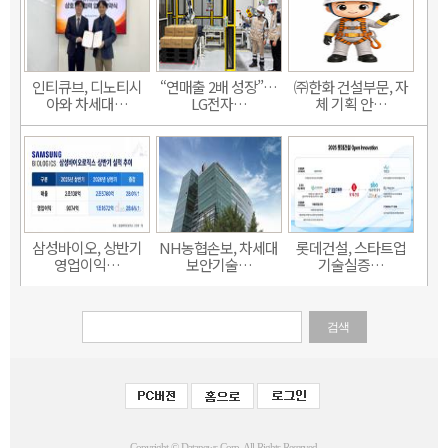
인티큐브, 디노티시
“연매출 2배 성장”…
㈜한화 건설부문, 자
아와 차세대…
LG전자…
체 기획 안…
삼성바이오, 상반기
NH농협손보, 차세대
롯데건설, 스타트업
영업이익…
보안기술…
기술실증…
검색
Copyright © Datanews Corp. All Rights Reserved.