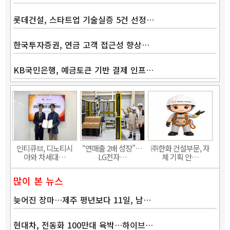
롯데건설, 스타트업 기술실증 5건 선정…
한국투자증권, 연금 고객 접근성 향상…
KB국민은행, 예금토큰 기반 결제 인프…
Band
인티큐브, 디노티시
“연매출 2배 성장”…
㈜한화 건설부문, 자
아와 차세대…
LG전자…
체 기획 안…
많이 본 뉴스
늦어진 장마…제주 평년보다 11일, 남…
현대차, 전동화 100만대 육박…하이브…