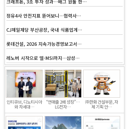
크래프톤, 3조 투자 성과…배그 원툴 한…
정유4사 안전지표 뜯어보니…협력사…
CJ제일제당 부산공장, 국내 식품업계…
롯데건설, 2026 지속가능경영보고서…
레노버 시작으로 델·MSI까지…삼성…
인티큐브, 디노티시아
“연매출 2배 성장”…
㈜한화 건설부문, 자
와 차세대…
LG전자…
체 기획 안…