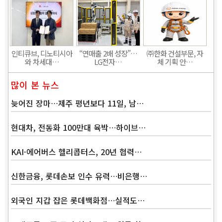
인티큐브, 디노티시아
“연매출 2배 성장”…
㈜한화 건설부문, 자
와 차세대…
LG전자…
체 기획 안…
많이 본 뉴스
늦어진 장마…제주 평년보다 11일, 남…
현대차, 전동화 100만대 육박…하이브…
KAI·에어버스 헬리콥터스, 20년 협력…
신한금융, 롯데손보 인수 유력…비은행…
외국인 지갑 잡은 롯데백화점…실적도…