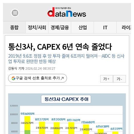
종합
정치/사회
경제/금융
산업
IT
라이
통신3사, CAPEX 6년 연속 줄었다
2019년 9.6조 정점 후 망 투자 줄며 6조까지 떨어져…AIDC 등 신사
업 투자로 완만한 반등 예상
강동식 기자
2026.02.24 08:30:27
구글 검색 선호 출처로 추가
가 +
가 -