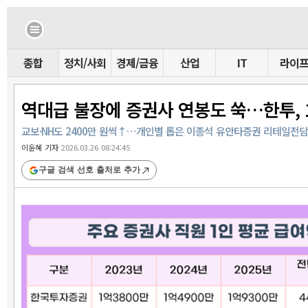
종합
정치/사회
경제/금융
산업
IT
라이
역대급 불장에 증권사 연봉도 쑥…한투, 1
교보·NH도 2400만 원씩↑…개인별 톱은 이종석 유안타증권 리테일전담이
이윤혜 기자
2026.03.26 08:24:45
구글 검색 선호 출처로 추가