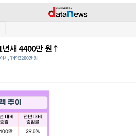
프
년새 4400만 원↑
사, 74억3200만 원