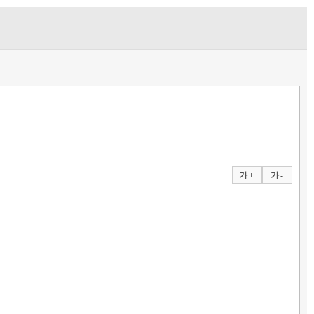
가 +
가 -