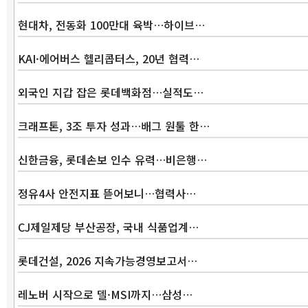
현대차, 전동화 100만대 육박…하이브…
KAI·에어버스 헬리콥터스, 20년 협력…
외국인 지갑 잡은 롯데백화점…실적도…
크래프톤, 3조 투자 성과…배그 원툴 한…
신한금융, 롯데손보 인수 유력…비은행…
정유4사 안전지표 뜯어보니…협력사…
CJ제일제당 부산공장, 국내 식품업계…
롯데건설, 2026 지속가능경영보고서…
레노버 시작으로 델·MSI까지…삼성…