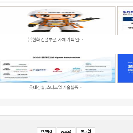
㈜한화 건설부문, 자체 기획 안…
롯데건설, 스타트업 기술실증…