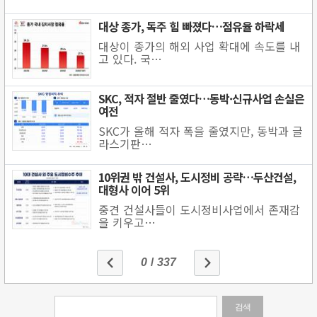
대상 종가, 독주 힘 빠졌다…점유율 하락세
대상이 종가의 해외 사업 확대에 속도를 내
고 있다. 국…
SKC, 적자 절반 줄였다…동박·신규사업 손실은
여전
SKC가 올해 적자 폭을 줄였지만, 동박과 글
라스기판…
10위권 밖 건설사, 도시정비 공략…두산건설,
대형사 이어 5위
중견 건설사들이 도시정비사업에서 존재감
을 키우고…
0
/
337
검색