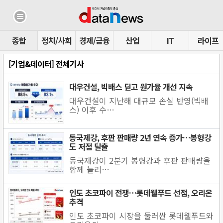
종합
정치/사회
경제/금융
산업
IT
라이프
[기업&데이터] 전체기사
대우건설, 빅배스 딛고 원가율 개선 지속
대우건설이 지난해 대규모 손실 반영(빅배
스) 이후 수…
동국제강, 후판 판매량 2년 연속 증가…봉형강
도 저점 탈출
동국제강이 2분기 봉형강과 후판 판매량을
함께 늘리…
인도 초코파이 전쟁…롯데웰푸드 선점, 오리온
추격
인도 초코파이 시장을 둘러싼 롯데웰푸드와