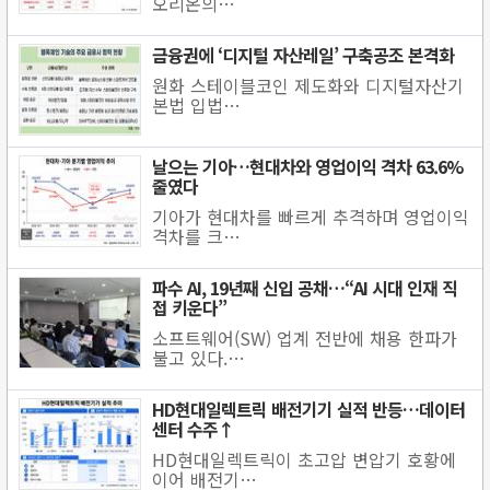
오리온의…
금융권에 ‘디지털 자산레일’ 구축공조 본격화
원화 스테이블코인 제도화와 디지털자산기
본법 입법…
날으는 기아…현대차와 영업이익 격차 63.6%
줄였다
기아가 현대차를 빠르게 추격하며 영업이익
격차를 크…
파수 AI, 19년째 신입 공채…“AI 시대 인재 직
접 키운다”
소프트웨어(SW) 업계 전반에 채용 한파가
불고 있다.…
HD현대일렉트릭 배전기기 실적 반등…데이터
센터 수주↑
HD현대일렉트릭이 초고압 변압기 호황에
이어 배전기…