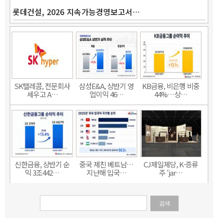
롯데건설, 2026 지속가능경영보고서…
SK텔레콤, 전문회사
삼성E&A, 상반기 영
KB금융, 비은행 비중
세우고 A…
업이익 46…
44%…상…
신한금융, 상반기 순
중국 제친 베트남…
CJ제일제당, K-증류
익 3조442…
지난해 입국…
주 ‘jar…
검색