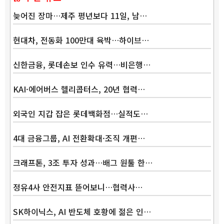
늦어진 장마…제주 평년보다 11일, 남…
현대차, 전동화 100만대 육박…하이브…
신한금융, 롯데손보 인수 유력…비은행…
KAI·에어버스 헬리콥터스, 20년 협력…
외국인 지갑 잡은 롯데백화점…실적도…
4대 금융그룹, AI 전환확대·조직 개편…
크래프톤, 3조 투자 성과…배그 원툴 한…
정유4사 안전지표 뜯어보니…협력사…
SK하이닉스, AI 반도체 호황에 젊은 인…