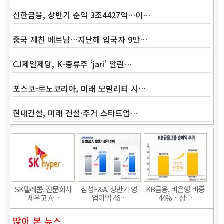
신한금융, 상반기 순익 3조4427억…이…
중국 제친 베트남…지난해 입국자 9만…
CJ제일제당, K-증류주 ‘jari’ 알린…
포스코-르노코리아, 미래 모빌리티 시…
현대건설, 미래 건설·주거 스타트업…
Band
SK텔레콤, 전문회사
삼성E&A, 상반기 영
KB금융, 비은행 비중
세우고 A…
업이익 46…
44%…상…
많이 본 뉴스