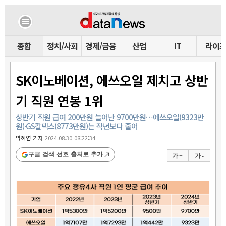
종합
정치/사회
경제/금융
산업
IT
라이
SK이노베이션, 에쓰오일 제치고 상반
기 직원 연봉 1위
상반기 직원 급여 200만원 늘어난 9700만원…에쓰오일(9323만
원)·GS칼텍스(8773만원)는 작년보다 줄어
박혜연 기자
2024.08.30 08:22:34
구글 검색 선호 출처로 추가
가 +
가 -