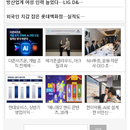
방산업계 여성 인력 늘었다…LIG D&…
외국인 지갑 잡은 롯데백화점…실적도…
더존비즈온, 개발 조
메가존클라우드, 아크
NH투증, 운용·자문
직 전체에…
릴과 AI…
사 CEO 초…
현대모비스, 상반기
‘애니팡2’ 엔드 콘텐
한미약품, AI로 설계
영업이익…
츠, 20개…
한 비만신…
검색