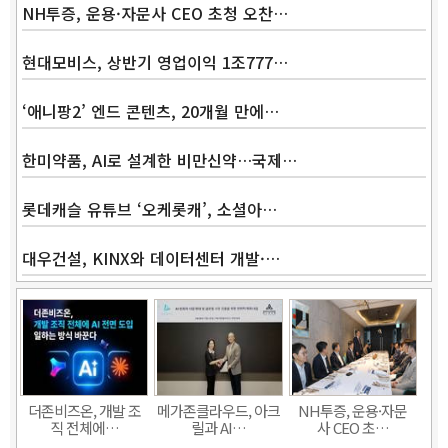
NH투증, 운용·자문사 CEO 초청 오찬…
현대모비스, 상반기 영업이익 1조777…
‘애니팡2’ 엔드 콘텐츠, 20개월 만에…
한미약품, AI로 설계한 비만신약…국제…
롯데캐슬 유튜브 ‘오케롯캐’, 소셜아…
대우건설, KINX와 데이터센터 개발·…
Band
더존비즈온, 개발 조
메가존클라우드, 아크
NH투증, 운용·자문
직 전체에…
릴과 AI…
사 CEO 초…