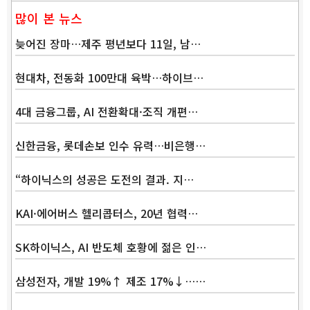
많이 본 뉴스
늦어진 장마…제주 평년보다 11일, 남…
현대차, 전동화 100만대 육박…하이브…
4대 금융그룹, AI 전환확대·조직 개편…
신한금융, 롯데손보 인수 유력…비은행…
“하이닉스의 성공은 도전의 결과. 지…
KAI·에어버스 헬리콥터스, 20년 협력…
SK하이닉스, AI 반도체 호황에 젊은 인…
삼성전자, 개발 19%↑ 제조 17%↓……