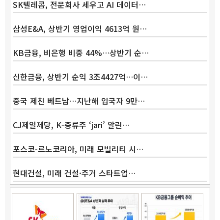
SK텔레콤, 전문회사 세우고 AI 데이터…
삼성E&A, 상반기 영업이익 4613억 원…
KB금융, 비은행 비중 44%…상반기 순…
신한금융, 상반기 순익 3조4427억…이…
중국 제친 베트남…지난해 입국자 9만…
CJ제일제당, K-증류주 ‘jari’ 알린…
포스코-르노코리아, 미래 모빌리티 시…
현대건설, 미래 건설·주거 스타트업…
Band