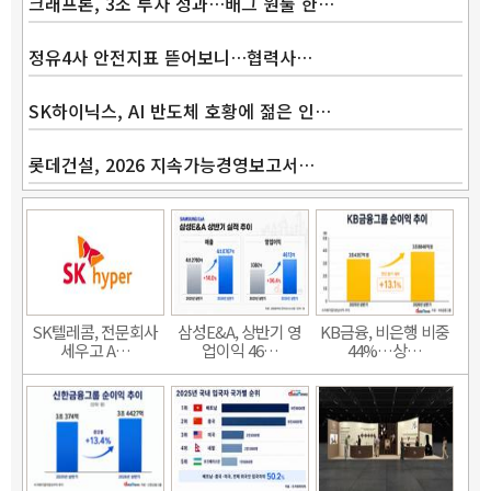
크래프톤, 3조 투자 성과…배그 원툴 한…
정유4사 안전지표 뜯어보니…협력사…
SK하이닉스, AI 반도체 호황에 젊은 인…
롯데건설, 2026 지속가능경영보고서…
SK텔레콤, 전문회사
삼성E&A, 상반기 영
KB금융, 비은행 비중
세우고 A…
업이익 46…
44%…상…