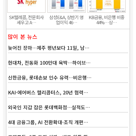
SK텔레콤, 전문회사
삼성E&A, 상반기 영
KB금융, 비은행 비중
세우고 A…
업이익 46…
44%…상…
많이 본 뉴스
늦어진 장마…제주 평년보다 11일, 남…
현대차, 전동화 100만대 육박…하이브…
신한금융, 롯데손보 인수 유력…비은행…
KAI·에어버스 헬리콥터스, 20년 협력…
외국인 지갑 잡은 롯데백화점…실적도…
4대 금융그룹, AI 전환확대·조직 개편…