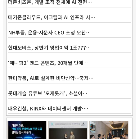
더존비즈온, 개발 조직 전체에 AI 전면…
메가존클라우드, 아크릴과 AI 인프라 사…
NH투증, 운용·자문사 CEO 초청 오찬…
현대모비스, 상반기 영업이익 1조777…
‘애니팡2’ 엔드 콘텐츠, 20개월 만에…
한미약품, AI로 설계한 비만신약…국제…
롯데캐슬 유튜브 ‘오케롯캐’, 소셜아…
대우건설, KINX와 데이터센터 개발·…
Band