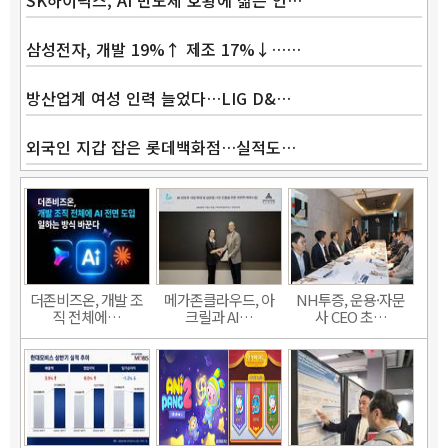
SK하이닉스, AI 반도체 호황에 젊은 인…
삼성전자, 개발 19%↑ 제조 17%↓……
방산업계 여성 인력 늘었다…LIG D&…
외국인 지갑 잡은 롯데백화점…실적도…
더존비즈온, 개발 조
메가존클라우드, 아
NH투증, 운용·자문
직 전체에…
크릴과 AI…
사 CEO 초…