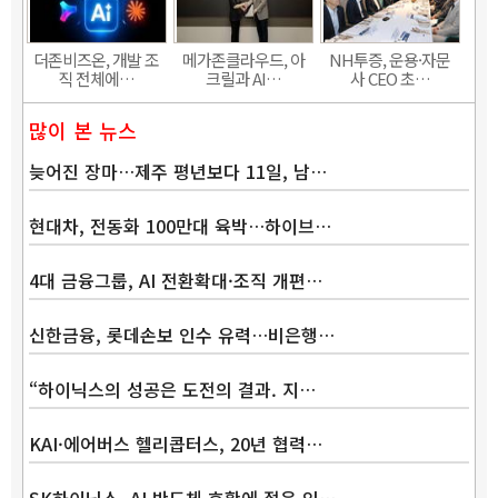
더존비즈온, 개발 조
메가존클라우드, 아
NH투증, 운용·자문
직 전체에…
크릴과 AI…
사 CEO 초…
많이 본 뉴스
늦어진 장마…제주 평년보다 11일, 남…
현대차, 전동화 100만대 육박…하이브…
4대 금융그룹, AI 전환확대·조직 개편…
신한금융, 롯데손보 인수 유력…비은행…
“하이닉스의 성공은 도전의 결과. 지…
KAI·에어버스 헬리콥터스, 20년 협력…