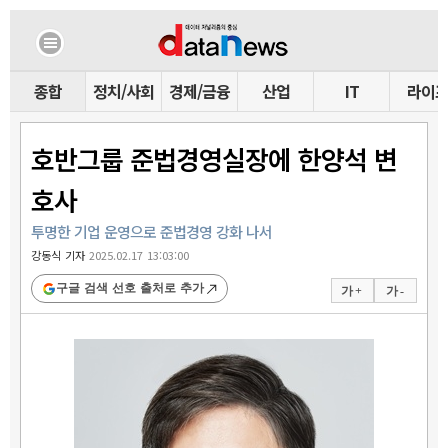
종합
정치/사회
경제/금융
산업
IT
라이
호반그룹 준법경영실장에 한양석 변
호사
투명한 기업 운영으로 준법경영 강화 나서
강동식 기자
2025.02.17 13:03:00
구글 검색 선호 출처로 추가
가 +
가 -