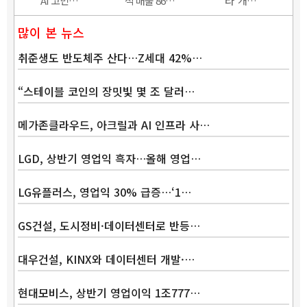
AI 고민…
적 매출 86…
타’ 개…
많이 본 뉴스
취준생도 반도체주 산다…Z세대 42%…
“스테이블 코인의 장밋빛 몇 조 달러…
메가존클라우드, 아크릴과 AI 인프라 사…
LGD, 상반기 영업익 흑자…올해 영업…
LG유플러스, 영업익 30% 급증…‘1…
GS건설, 도시정비·데이터센터로 반등…
대우건설, KINX와 데이터센터 개발·…
현대모비스, 상반기 영업이익 1조777…