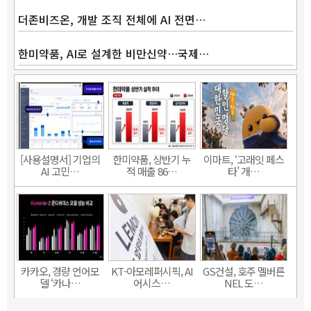
더존비즈온, 개발 조직 전체에 AI 전면…
한미약품, AI로 설계한 비만신약…국제…
[사용설명서] 기업의
한미약품, 상반기 누
이마트, ‘고래잇 페스
AI 고민…
적 매출 86…
타’ 개…
카카오, 경량 언어모
KT-아모레퍼시픽, AI
GS건설, 호주 멜버른
델 ‘카나…
어시스…
NEL 도…