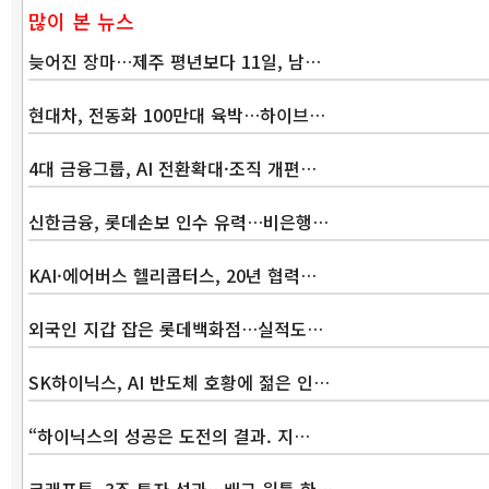
많이 본 뉴스
늦어진 장마…제주 평년보다 11일, 남…
현대차, 전동화 100만대 육박…하이브…
4대 금융그룹, AI 전환확대·조직 개편…
신한금융, 롯데손보 인수 유력…비은행…
KAI·에어버스 헬리콥터스, 20년 협력…
외국인 지갑 잡은 롯데백화점…실적도…
SK하이닉스, AI 반도체 호황에 젊은 인…
“하이닉스의 성공은 도전의 결과. 지…