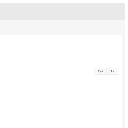
가 +
가 -