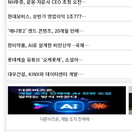
NH투증, 운용·자문사 CEO 초청 오찬…
현대모비스, 상반기 영업이익 1조777…
‘애니팡2’ 엔드 콘텐츠, 20개월 만에…
한미약품, AI로 설계한 비만신약…국제…
롯데캐슬 유튜브 ‘오케롯캐’, 소셜아…
대우건설, KINX와 데이터센터 개발·…
더존비즈온, 개발 조직 전체에…