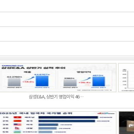
삼성E&A, 상반기 영업이익 46…