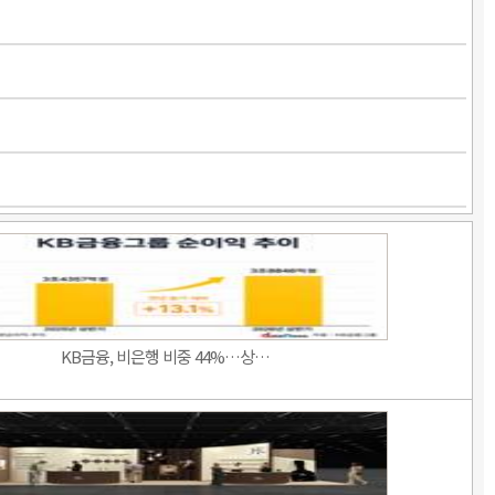
KB금융, 비은행 비중 44%…상…