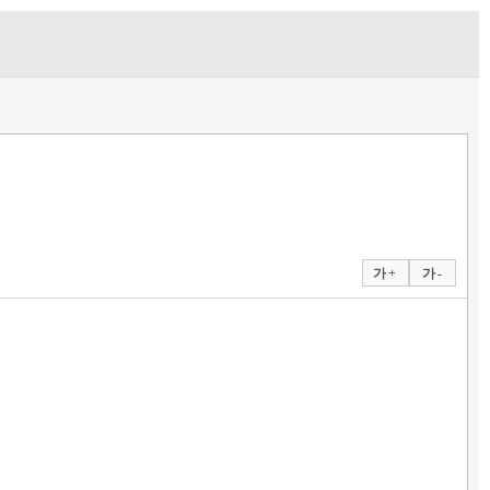
가 +
가 -