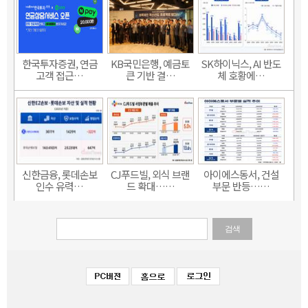
한국투자증권, 연금
KB국민은행, 예금토
SK하이닉스, AI 반도
고객 접근…
큰 기반 결…
체 호황에…
신한금융, 롯데손보
CJ푸드빌, 외식 브랜
아이에스동서, 건설
인수 유력…
드 확대……
부문 반등……
검색