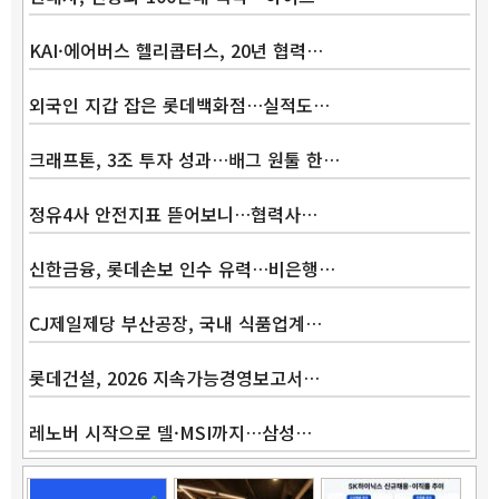
KAI·에어버스 헬리콥터스, 20년 협력…
외국인 지갑 잡은 롯데백화점…실적도…
크래프톤, 3조 투자 성과…배그 원툴 한…
정유4사 안전지표 뜯어보니…협력사…
신한금융, 롯데손보 인수 유력…비은행…
CJ제일제당 부산공장, 국내 식품업계…
롯데건설, 2026 지속가능경영보고서…
레노버 시작으로 델·MSI까지…삼성…