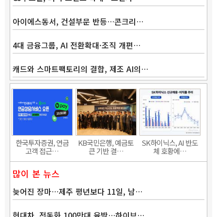
아이에스동서, 건설부문 반등…콘크리…
4대 금융그룹, AI 전환확대·조직 개편…
캐드와 스마트팩토리의 결합, 제조 AI의…
Band
한국투자증권, 연금
KB국민은행, 예금토
SK하이닉스, AI 반도
고객 접근…
큰 기반 결…
체 호황에…
많이 본 뉴스
늦어진 장마…제주 평년보다 11일, 남…
현대차, 전동화 100만대 육박…하이브…