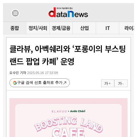
종합
정치/사회
경제/금융
산업
IT
라이
클라뷰, 아벡쉐리와 ‘포롱이의 부스팅
랜드 팝업 카페’ 운영
오수민 기자
2025.05.16 17:53:09
구글 검색 선호 출처로 추가
가 +
가 -