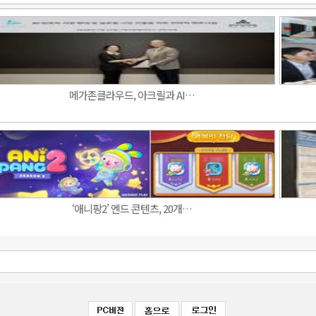
메가존클라우드, 아크릴과 AI…
‘애니팡2’ 엔드 콘텐츠, 20개…