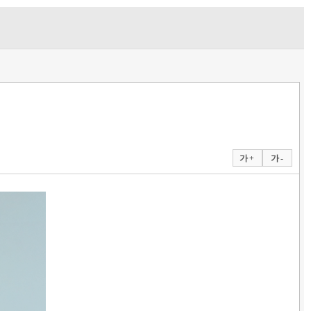
가 +
가 -