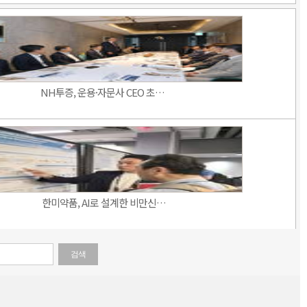
NH투증, 운용·자문사 CEO 초…
한미약품, AI로 설계한 비만신…
검색