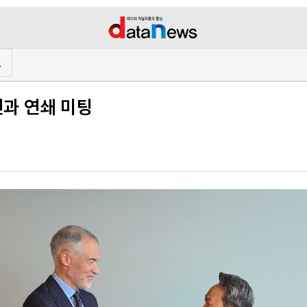
프
진과 연쇄 미팅