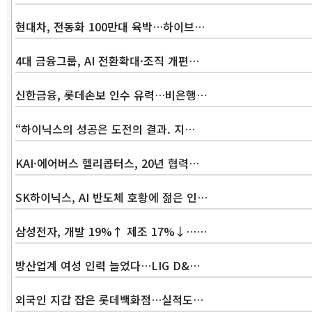
현대차, 전동화 100만대 육박…하이브…
4대 금융그룹, AI 전환확대·조직 개편…
신한금융, 롯데손보 인수 유력…비은행…
“하이닉스의 성공은 도전의 결과. 지…
KAI·에어버스 헬리콥터스, 20년 협력…
SK하이닉스, AI 반도체 호황에 젊은 인…
삼성전자, 개발 19%↑ 제조 17%↓……
방산업계 여성 인력 늘었다…LIG D&…
외국인 지갑 잡은 롯데백화점…실적도…