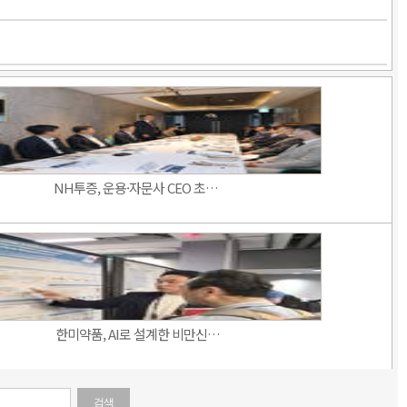
NH투증, 운용·자문사 CEO 초…
한미약품, AI로 설계한 비만신…
검색