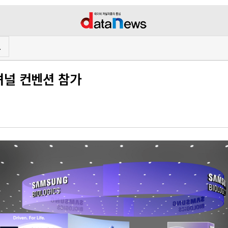
프
셔널 컨벤션 참가