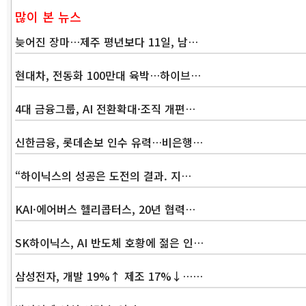
많이 본 뉴스
늦어진 장마…제주 평년보다 11일, 남…
현대차, 전동화 100만대 육박…하이브…
4대 금융그룹, AI 전환확대·조직 개편…
신한금융, 롯데손보 인수 유력…비은행…
“하이닉스의 성공은 도전의 결과. 지…
KAI·에어버스 헬리콥터스, 20년 협력…
SK하이닉스, AI 반도체 호황에 젊은 인…
삼성전자, 개발 19%↑ 제조 17%↓……