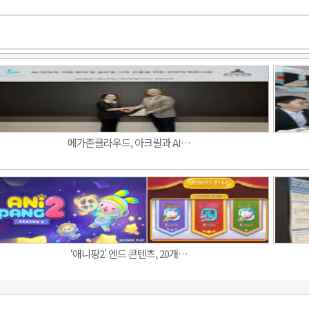
메가존클라우드, 아크릴과 AI…
‘애니팡2’ 엔드 콘텐츠, 20개…