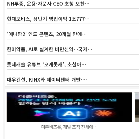
NH투증, 운용·자문사 CEO 초청 오찬…
현대모비스, 상반기 영업이익 1조777…
‘애니팡2’ 엔드 콘텐츠, 20개월 만에…
한미약품, AI로 설계한 비만신약…국제…
롯데캐슬 유튜브 ‘오케롯캐’, 소셜아…
대우건설, KINX와 데이터센터 개발·…
더존비즈온, 개발 조직 전체에…