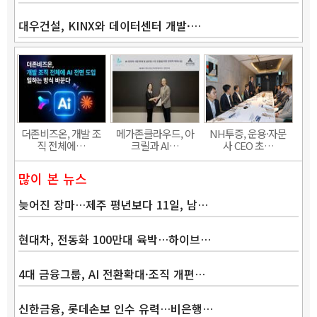
대우건설, KINX와 데이터센터 개발·…
Band
더존비즈온, 개발 조
메가존클라우드, 아
NH투증, 운용·자문
직 전체에…
크릴과 AI…
사 CEO 초…
많이 본 뉴스
늦어진 장마…제주 평년보다 11일, 남…
현대차, 전동화 100만대 육박…하이브…
4대 금융그룹, AI 전환확대·조직 개편…
신한금융, 롯데손보 인수 유력…비은행…