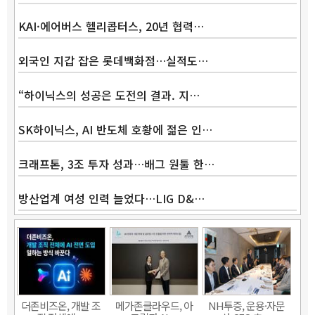
KAI·에어버스 헬리콥터스, 20년 협력…
외국인 지갑 잡은 롯데백화점…실적도…
“하이닉스의 성공은 도전의 결과. 지…
SK하이닉스, AI 반도체 호황에 젊은 인…
크래프톤, 3조 투자 성과…배그 원툴 한…
방산업계 여성 인력 늘었다…LIG D&…
더존비즈온, 개발 조
메가존클라우드, 아
NH투증, 운용·자문