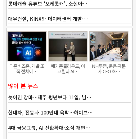
롯데캐슬 유튜브 ‘오케롯캐’, 소셜아…
대우건설, KINX와 데이터센터 개발·…
Band
더존비즈온, 개발 조
메가존클라우드, 아
NH투증, 운용·자문
직 전체에…
크릴과 AI…
사 CEO 초…
많이 본 뉴스
늦어진 장마…제주 평년보다 11일, 남…
현대차, 전동화 100만대 육박…하이브…
4대 금융그룹, AI 전환확대·조직 개편…