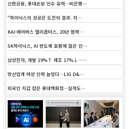
신한금융, 롯데손보 인수 유력…비은행…
“하이닉스의 성공은 도전의 결과. 지…
KAI·에어버스 헬리콥터스, 20년 협력…
SK하이닉스, AI 반도체 호황에 젊은 인…
삼성전자, 개발 19%↑ 제조 17%↓……
방산업계 여성 인력 늘었다…LIG D&…
외국인 지갑 잡은 롯데백화점…실적도…