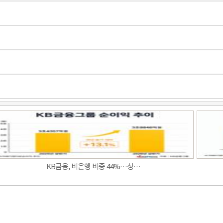
Band
KB금융, 비은행 비중 44%…상…