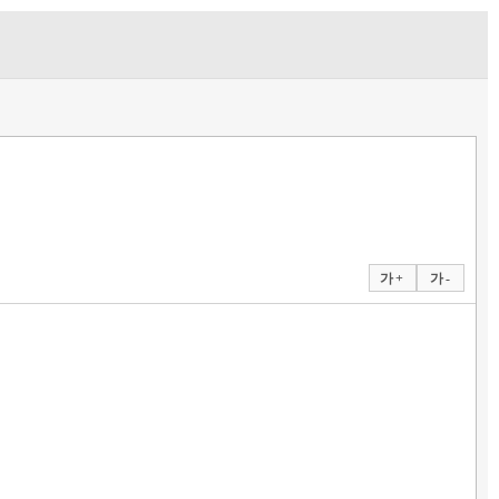
가 +
가 -