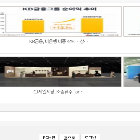
KB금융, 비은행 비중 44%…상…
CJ제일제당, K-증류주 ‘jar…