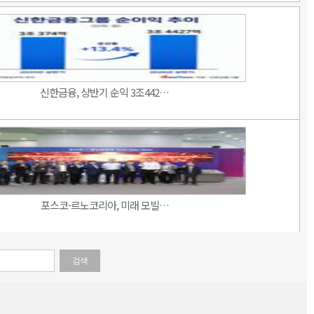
신한금융, 상반기 순익 3조442…
포스코-르노코리아, 미래 모빌…
검색