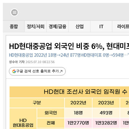
종합
정치/사회
경제/금융
산업
IT
라이
HD현대중공업 외국인 비중 6%, 현대미
HD현대중공업 2022년 18명→24년 877명·HD현대미포 0명→594명
성수아 기자
2025.07.10 08:22:56
구글 검색 선호 출처로 추가