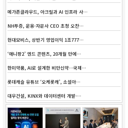
메가존클라우드, 아크릴과 AI 인프라 사…
NH투증, 운용·자문사 CEO 초청 오찬…
Band
현대모비스, 상반기 영업이익 1조777…
‘애니팡2’ 엔드 콘텐츠, 20개월 만에…
한미약품, AI로 설계한 비만신약…국제…
롯데캐슬 유튜브 ‘오케롯캐’, 소셜아…
대우건설, KINX와 데이터센터 개발·…