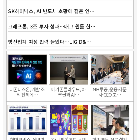
SK하이닉스, AI 반도체 호황에 젊은 인…
크래프톤, 3조 투자 성과…배그 원툴 한…
방산업계 여성 인력 늘었다…LIG D&…
더존비즈온, 개발 조
메가존클라우드, 아
NH투증, 운용·자문
직 전체에…
크릴과 AI…
사 CEO 초…
현대모비스, 상반기
‘애니팡2’ 엔드 콘텐
한미약품, AI로 설계