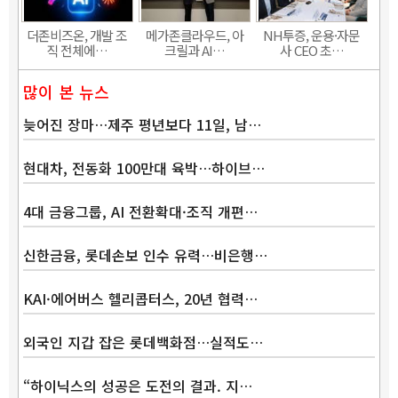
더존비즈온, 개발 조
메가존클라우드, 아
NH투증, 운용·자문
직 전체에…
크릴과 AI…
사 CEO 초…
많이 본 뉴스
늦어진 장마…제주 평년보다 11일, 남…
현대차, 전동화 100만대 육박…하이브…
4대 금융그룹, AI 전환확대·조직 개편…
신한금융, 롯데손보 인수 유력…비은행…
KAI·에어버스 헬리콥터스, 20년 협력…
외국인 지갑 잡은 롯데백화점…실적도…
“하이닉스의 성공은 도전의 결과. 지…