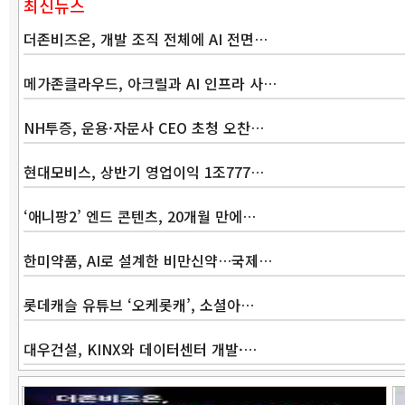
최신뉴스
더존비즈온, 개발 조직 전체에 AI 전면…
메가존클라우드, 아크릴과 AI 인프라 사…
NH투증, 운용·자문사 CEO 초청 오찬…
현대모비스, 상반기 영업이익 1조777…
‘애니팡2’ 엔드 콘텐츠, 20개월 만에…
한미약품, AI로 설계한 비만신약…국제…
롯데캐슬 유튜브 ‘오케롯캐’, 소셜아…
대우건설, KINX와 데이터센터 개발·…