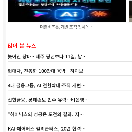
더존비즈온, 개발 조직 전체에…
많이 본 뉴스
늦어진 장마…제주 평년보다 11일, 남…
현대차, 전동화 100만대 육박…하이브…
4대 금융그룹, AI 전환확대·조직 개편…
신한금융, 롯데손보 인수 유력…비은행…
“하이닉스의 성공은 도전의 결과. 지…
KAI·에어버스 헬리콥터스, 20년 협력…