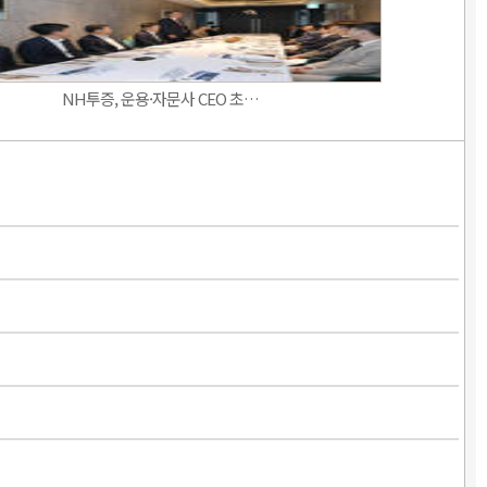
NH투증, 운용·자문사 CEO 초…