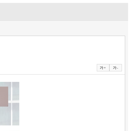
가 +
가 -