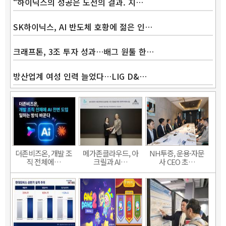
“하이닉스의 성공은 도전의 결과. 지…
SK하이닉스, AI 반도체 호황에 젊은 인…
크래프톤, 3조 투자 성과…배그 원툴 한…
방산업계 여성 인력 늘었다…LIG D&…
더존비즈온, 개발 조
메가존클라우드, 아
NH투증, 운용·자문
직 전체에…
크릴과 AI…
사 CEO 초…