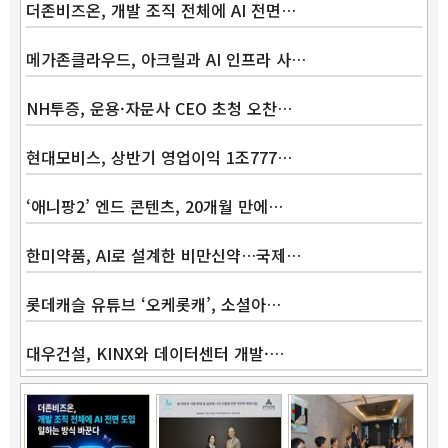
더존비즈온, 개발 조직 전체에 AI 전면…
메가존클라우드, 아크릴과 AI 인프라 사…
NH투증, 운용·자문사 CEO 초청 오찬…
현대모비스, 상반기 영업이익 1조777…
‘애니팡2’ 엔드 콘텐츠, 20개월 만에…
한미약품, AI로 설계한 비만신약…국제…
롯데캐슬 유튜브 ‘오케롯캐’, 소셜아…
대우건설, KINX와 데이터센터 개발·…
Band