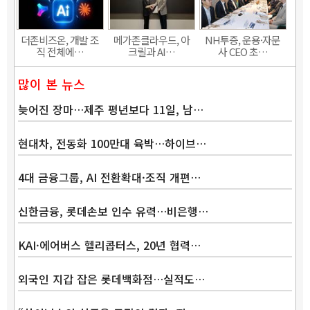
더존비즈온, 개발 조
메가존클라우드, 아
NH투증, 운용·자문
직 전체에…
크릴과 AI…
사 CEO 초…
많이 본 뉴스
늦어진 장마…제주 평년보다 11일, 남…
현대차, 전동화 100만대 육박…하이브…
4대 금융그룹, AI 전환확대·조직 개편…
신한금융, 롯데손보 인수 유력…비은행…
KAI·에어버스 헬리콥터스, 20년 협력…
외국인 지갑 잡은 롯데백화점…실적도…