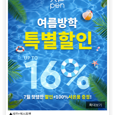
확대보기
▲사진=엑스피펜