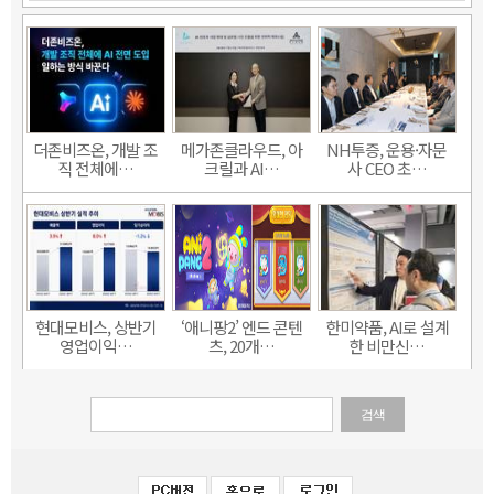
더존비즈온, 개발 조
메가존클라우드, 아
NH투증, 운용·자문
직 전체에…
크릴과 AI…
사 CEO 초…
현대모비스, 상반기
‘애니팡2’ 엔드 콘텐
한미약품, AI로 설계
영업이익…
츠, 20개…
한 비만신…
검색