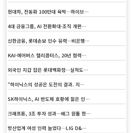
현대차, 전동화 100만대 육박…하이브…
4대 금융그룹, AI 전환확대·조직 개편…
신한금융, 롯데손보 인수 유력…비은행…
KAI·에어버스 헬리콥터스, 20년 협력…
외국인 지갑 잡은 롯데백화점…실적도…
“하이닉스의 성공은 도전의 결과. 지…
SK하이닉스, AI 반도체 호황에 젊은 인…
크래프톤, 3조 투자 성과…배그 원툴 한…
방산업계 여성 인력 늘었다…LIG D&…