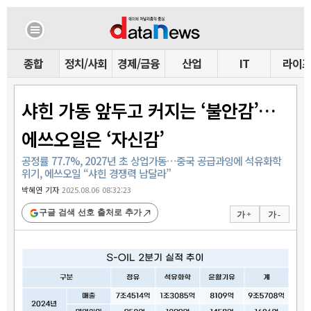
종합
정치/사회
경제/금융
산업
IT
라이
샤힌 가동 앞두고 커지는 ‘불안감’…
에쓰오일은 ‘자신감’
공정률 77.7%, 2027년 초 상업가동…중국 공급과잉에 석유화학
위기, 에쓰오일 “샤힌 경쟁력 남달라”
박혜연 기자
2025.08.06 08:32:23
구글 검색 선호 출처로 추가
가 +
가 -