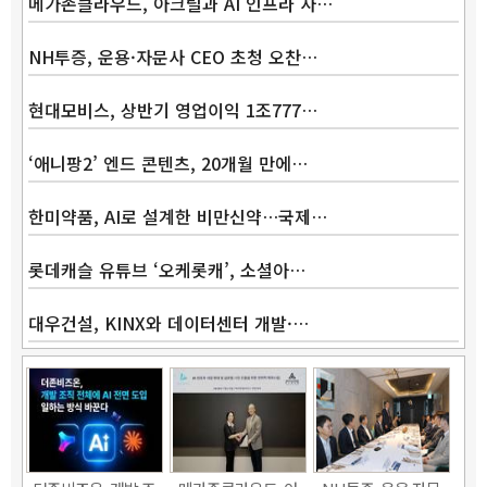
메가존클라우드, 아크릴과 AI 인프라 사…
NH투증, 운용·자문사 CEO 초청 오찬…
현대모비스, 상반기 영업이익 1조777…
‘애니팡2’ 엔드 콘텐츠, 20개월 만에…
Band
한미약품, AI로 설계한 비만신약…국제…
롯데캐슬 유튜브 ‘오케롯캐’, 소셜아…
대우건설, KINX와 데이터센터 개발·…