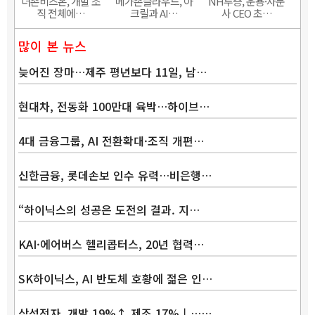
더존비즈온, 개발 조
메가존클라우드, 아
NH투증, 운용·자문
직 전체에…
크릴과 AI…
사 CEO 초…
많이 본 뉴스
늦어진 장마…제주 평년보다 11일, 남…
현대차, 전동화 100만대 육박…하이브…
4대 금융그룹, AI 전환확대·조직 개편…
신한금융, 롯데손보 인수 유력…비은행…
“하이닉스의 성공은 도전의 결과. 지…
KAI·에어버스 헬리콥터스, 20년 협력…
SK하이닉스, AI 반도체 호황에 젊은 인…
삼성전자, 개발 19%↑ 제조 17%↓……