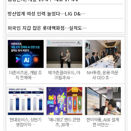
방산업계 여성 인력 늘었다…LIG D&…
외국인 지갑 잡은 롯데백화점…실적도…
더존비즈온, 개발 조
메가존클라우드, 아
NH투증, 운용·자문
직 전체에…
크릴과 AI…
사 CEO 초…
현대모비스, 상반기
‘애니팡2’ 엔드 콘텐
한미약품, AI로 설계
영업이익…
츠, 20개…
한 비만신…