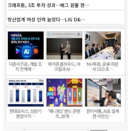
크래프톤, 3조 투자 성과…배그 원툴 한…
방산업계 여성 인력 늘었다…LIG D&…
더존비즈온, 개발 조
메가존클라우드, 아
NH투증, 운용·자문
직 전체에…
크릴과 AI…
사 CEO 초…
현대모비스, 상반기
‘애니팡2’ 엔드 콘텐
한미약품, AI로 설계
영업이익…
츠, 20개…
한 비만신…