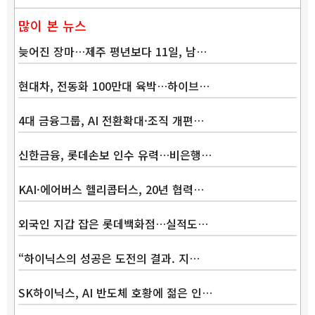
많이 본 뉴스
늦어진 장마…제주 평년보다 11일, 남…
현대차, 전동화 100만대 육박…하이브…
4대 금융그룹, AI 전환확대·조직 개편…
신한금융, 롯데손보 인수 유력…비은행…
KAI·에어버스 헬리콥터스, 20년 협력…
외국인 지갑 잡은 롯데백화점…실적도…
“하이닉스의 성공은 도전의 결과. 지…
SK하이닉스, AI 반도체 호황에 젊은 인…