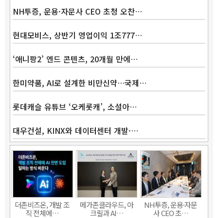
NH투증, 운용·자문사 CEO 초청 오찬…
현대모비스, 상반기 영업이익 1조777…
‘애니팡2’ 엔드 콘텐츠, 20개월 만에…
한미약품, AI로 설계한 비만신약…국제…
롯데캐슬 유튜브 ‘오케롯캐’, 소셜아…
대우건설, KINX와 데이터센터 개발·…
Band
더존비즈온, 개발 조
메가존클라우드, 아
NH투증, 운용·자문
직 전체에…
크릴과 AI…
사 CEO 초…