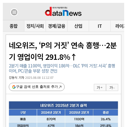
종합
정치/사회
경제/금융
산업
IT
라이
네오위즈, ‘P의 거짓’ 연속 흥행…2분
기 영업이익 291.8%↑
2분기 매출 1100억, 영업이익 186억…DLC ‘P의 거짓: 서곡’ 흥행
이어, PC/콘솔 부문 성장 견인
강동식 기자
2025.08.08 11:12:07
구글 검색 선호 출처로 추가
가 +
가 -