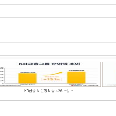
Band
KB금융, 비은행 비중 44%…상…