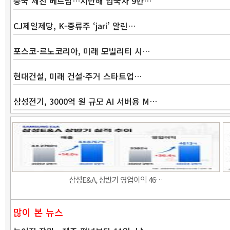
중국 제친 베트남…지난해 입국자 9만…
CJ제일제당, K-증류주 ‘jari’ 알린…
포스코-르노코리아, 미래 모빌리티 시…
현대건설, 미래 건설·주거 스타트업…
삼성전기, 3000억 원 규모 AI 서버용 M…
삼성E&A, 상반기 영업이익 46…
많이 본 뉴스