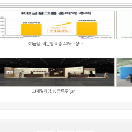
KB금융, 비은행 비중 44%…상…
CJ제일제당, K-증류주 ‘jar…