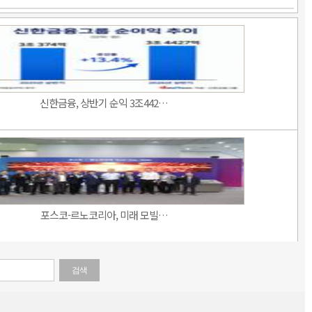
신한금융, 상반기 순익 3조442…
포스코-르노코리아, 미래 모빌…
검색