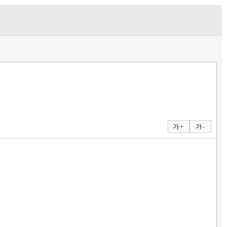
가 +
가 -