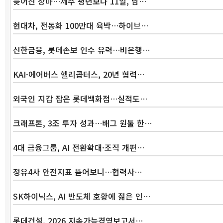
늦어진 장마…제주 평년보다 11일, 남…
현대차, 전동화 100만대 육박…하이브…
신한금융, 롯데손보 인수 유력…비은행…
KAI·에어버스 헬리콥터스, 20년 협력…
외국인 지갑 잡은 롯데백화점…실적도…
크래프톤, 3조 투자 성과…배그 원툴 한…
4대 금융그룹, AI 전환확대·조직 개편…
정유4사 안전지표 뜯어보니…협력사…
SK하이닉스, AI 반도체 호황에 젊은 인…
롯데건설, 2026 지속가능경영보고서…