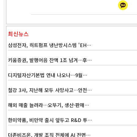
최신뉴스
삼성전자, 히트펌프 냉난방시스템 'EH…
키움증권, 발행어음 잔액 1조 넘겨…후…
디지털자산기본법 연내 나오나…9월…
철강 3사, 지난해 모두 사망사고…안전…
해외 매출 늘려라…오뚜기, 생산·판매…
한미약품, 비만약 출시 앞두고 R&D 투…
더존비즈온, 개발 조직 전체에 AI 전면…