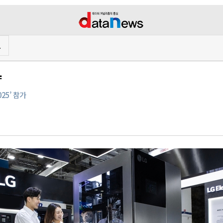
프
략
25’ 참가