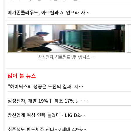
메가존클라우드, 아크릴과 AI 인프라 사…
삼성전자, 히트펌프 냉난방시스…
많이 본 뉴스
“하이닉스의 성공은 도전의 결과. 지…
삼성전자, 개발 19%↑ 제조 17%↓……
방산업계 여성 인력 늘었다…LIG D&…
취준생도 반도체주 산다…Z세대 42%…