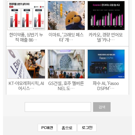
한미약품, 상반기 누
이마트, ‘고래잇 페스
카카오, 경량 언어모
적 매출 86…
타’ 개…
델 ‘카나…
KT-아모레퍼시픽, AI
GS건설, 호주 멜버른
파수 AI, ‘Fasoo
어시스…
NEL 도…
DSPM’…
검색