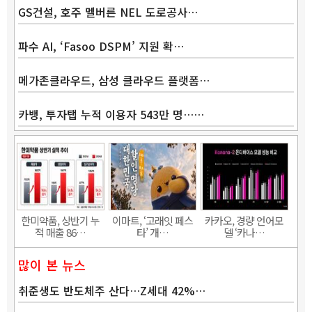
GS건설, 호주 멜버른 NEL 도로공사…
파수 AI, ‘Fasoo DSPM’ 지원 확…
메가존클라우드, 삼성 클라우드 플랫폼…
카뱅, 투자탭 누적 이용자 543만 명……
Band
한미약품, 상반기 누
이마트, ‘고래잇 페스
카카오, 경량 언어모
적 매출 86…
타’ 개…
델 ‘카나…
많이 본 뉴스
취준생도 반도체주 산다…Z세대 42%…