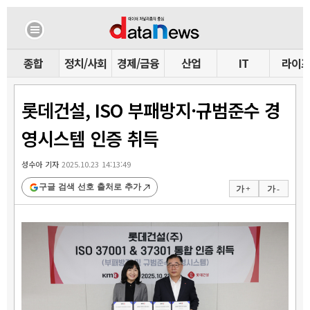
종합
정치/사회
경제/금융
산업
IT
라이
롯데건설, ISO 부패방지·규범준수 경
영시스템 인증 취득
성수아 기자
2025.10.23 14:13:49
구글 검색 선호 출처로 추가
가 +
가 -